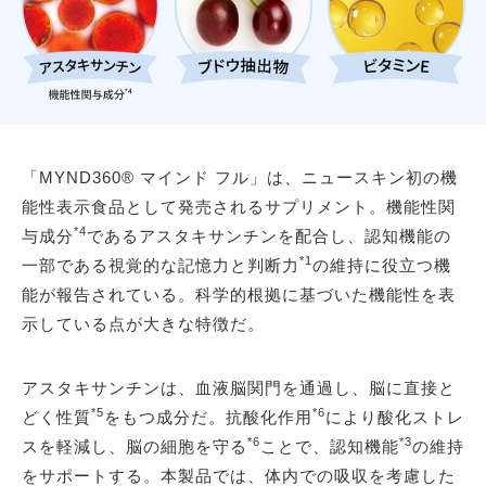
「MYND360® マインド フル」は、ニュースキン初の機
能性表示食品として発売されるサプリメント。機能性関
*4
与成分
であるアスタキサンチンを配合し、認知機能の
*1
一部である視覚的な記憶力と判断力
の維持に役立つ機
能が報告されている。科学的根拠に基づいた機能性を表
示している点が大きな特徴だ。
アスタキサンチンは、血液脳関門を通過し、脳に直接と
*5
*6
どく性質
をもつ成分だ。抗酸化作用
により酸化ストレ
*6
*3
スを軽減し、脳の細胞を守る
ことで、認知機能
の維持
をサポートする。本製品では、体内での吸収を考慮した