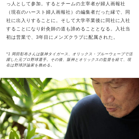
っ人として参加。するとチームの主宰者が婦人画報社
（現在のハースト婦人画報社）の編集者だった縁で、同
社に出入りすることに。そして大学卒業後に同社に入社
することになり針灸師の道も諦めることとなる。入社当
初は営業で、3年目にメンズクラブに配属された。
*1 岡田彰布さんは阪神タイガース、オリックス・ブルーウェーブで活
躍した元プロ野球選手。その後、阪神とオリックスの監督を経て、現
在は野球評論家を務める。