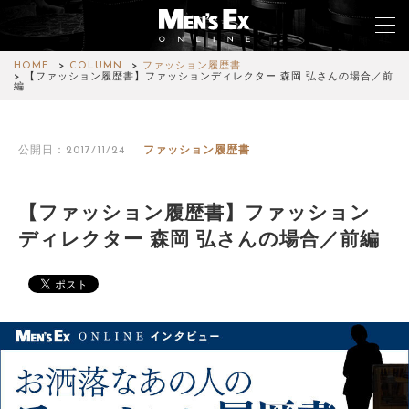
HOME
COLUMN
ファッション履歴書
【ファッション履歴書】ファッションディレクター 森岡 弘さんの場合／前
編
TOP
公開日：2017/11/24
ファッション履歴書
FASHION
WATCH
【ファッション履歴書】ファッション
ディレクター 森岡 弘さんの場合／前編
CAR&BIKE
LIFESTYLE
COLUMN
MAGAZINE
ABOUT SITE