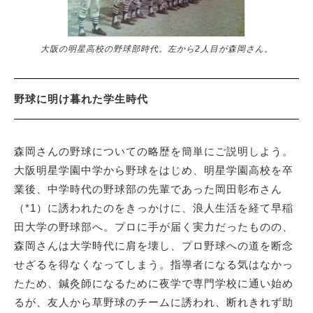
大阪の明星高校の野球部時代。左から2人目が森岡さん。
野球に明け暮れた学生時代
森岡さんの野球についての略歴を簡単にご説明しよう。
大阪明星学園中学から野球をはじめ、明星学園高校を卒
業後、中学時代の野球部の先輩であった岡田彰布さん
（*1）に誘われたのをきっかけに、浪人生活を経て早稲
田大学の野球部へ。プロに手が届く実力だったものの、
森岡さんは大学時代に肩を壊し、プロ野球への道を断念
せざるを得なくなってしまう。指導者になる気はなかっ
たため、鍼灸師になるために夜学で専門学校に通い始め
るが、友人から草野球のチームに誘われ、断れきれず助