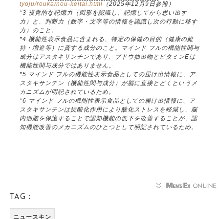
tyoju/rouka/nou-keitai.html
（2025年12月9日参照）
*3 視覚的な記憶力（図形を認識し、記憶してから思い出す
力）と、判断力（数字・文字等の情報を認識し次の行動に移す
力）のこと。
*4 機能性表示食品に含まれる、特定の保健の目的（健康の維
持・増進等）に資する成分のこと。マインド フルの機能性関与
成分はアスタキサンチンであり、ブドウ抽出物とビタミンEは
機能性関与成分ではありません。
*5 マインド フルの機能性表示食品としての届け出情報に、ア
スタキサンチン（機能性関与成分）が脳に直接とどくというメ
カニズムが明記されているため。
*6 マインド フルの機能性表示食品としての届け出情報に、ア
スタキサンチンは抗酸化作用により酸化ストレスを軽減し、脳
内細胞を保護することで認知機能の低下を改善することが、認
知機能改善のメカニズムのひとつとして明記されているため。
TAG：
ニュースキン