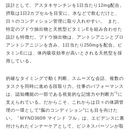
設計として、アスタキサンチンを1日当たり12mg配合。
摂取は1日2カプセルを目安に、水などで飲むだけと、
日々のコンディション管理に取り入れやすい。 また、
特定のブドウ抽出物と天然型ビタミンEを組み合わせた
設計も特徴だ。ブドウ抽出物は、アントシアニンとプロ
アントシアニジンを含み、1日当たり250mgを配合。ビ
タミンEには、体内吸収効率が高いとされる天然型を採
用している。
的確なタイミングで動く判断、スムーズな会話、複数の
タスクを同時に進める段取り力。仕事のパフォーマンス
*1
は、認知機能の一部である視覚的な記憶力や判断力
に
支えられている。だからこそ、これからは日々の体調管
理の一環として“脳のコンディション”にも目を向けた
い。「MYND360® マインド フル」は、エビデンスに裏
付けられたインナーケアとして、ビジネスパーソンが取