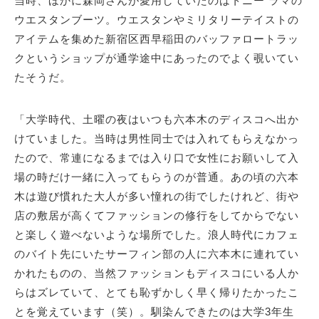
当時、ほかに森岡さんが愛用していたのはトニー ラマの
ウエスタンブーツ。ウエスタンやミリタリーテイストの
アイテムを集めた新宿区西早稲田のバッファロートラッ
クというショップが通学途中にあったのでよく覗いてい
たそうだ。
「大学時代、土曜の夜はいつも六本木のディスコへ出か
けていました。当時は男性同士では入れてもらえなかっ
たので、常連になるまでは入り口で女性にお願いして入
場の時だけ一緒に入ってもらうのが普通。あの頃の六本
木は遊び慣れた大人が多い憧れの街でしたけれど、街や
店の敷居が高くてファッションの修行をしてからでない
と楽しく遊べないような場所でした。浪人時代にカフェ
のバイト先にいたサーフィン部の人に六本木に連れてい
かれたものの、当然ファッションもディスコにいる人か
らはズレていて、とても恥ずかしく早く帰りたかったこ
とを覚えています（笑）。馴染んできたのは大学3年生