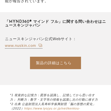
能が報告されています。
「MYND360® マインド フル」に関する問い合わせはニ
ュースキンジャパン
ニュースキンジャパン公式Webサイト：
www.nuskin.com
製品の詳細はこちら
*1 視覚的な記憶力：図形を認識し、記憶してから思い出す
力； 判断力：数字・文字等の情報を認識し次の行動に移す力
*2 出典 公益財団法人長寿科学振興財団「脳の形態の変化」
（2022）
https://www.tyojyu.or.jp/net/kenkou-