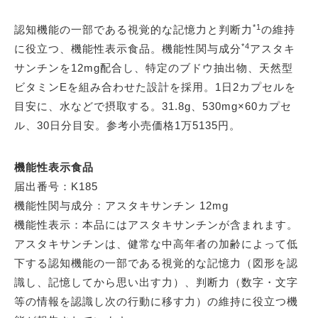
*1
認知機能の一部である視覚的な記憶力と判断力
の維持
*4
に役立つ、機能性表示食品。機能性関与成分
アスタキ
サンチンを12mg配合し、特定のブドウ抽出物、天然型
ビタミンEを組み合わせた設計を採用。1日2カプセルを
目安に、水などで摂取する。31.8g、530mg×60カプセ
ル、30日分目安。参考小売価格1万5135円。
機能性表示食品
届出番号：K185
機能性関与成分：アスタキサンチン 12mg
機能性表示：本品にはアスタキサンチンが含まれます。
アスタキサンチンは、健常な中高年者の加齢によって低
下する認知機能の一部である視覚的な記憶力（図形を認
識し、記憶してから思い出す力）、判断力（数字・文字
等の情報を認識し次の行動に移す力）の維持に役立つ機