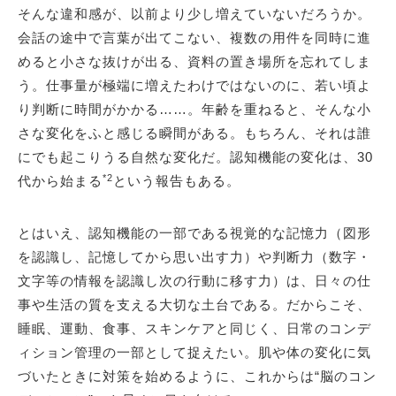
そんな違和感が、以前より少し増えていないだろうか。
会話の途中で言葉が出てこない、複数の用件を同時に進
めると小さな抜けが出る、資料の置き場所を忘れてしま
う。仕事量が極端に増えたわけではないのに、若い頃よ
り判断に時間がかかる……。年齢を重ねると、そんな小
さな変化をふと感じる瞬間がある。もちろん、それは誰
にでも起こりうる自然な変化だ。認知機能の変化は、30
*2
代から始まる
という報告もある。
とはいえ、認知機能の一部である視覚的な記憶力（図形
を認識し、記憶してから思い出す力）や判断力（数字・
文字等の情報を認識し次の行動に移す力）は、日々の仕
事や生活の質を支える大切な土台である。だからこそ、
睡眠、運動、食事、スキンケアと同じく、日常のコンデ
ィション管理の一部として捉えたい。肌や体の変化に気
づいたときに対策を始めるように、これからは“脳のコン