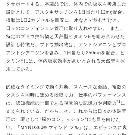
をサポートする。本製品では、体内での吸収を考慮した
設計として、アスタキサンチンを1日当たり12mg配合。
摂取は1日2カプセルを目安に、水などで飲むだけと、
日々のコンディション管理に取り入れやすい。 また、
特定のブドウ抽出物と天然型ビタミンEを組み合わせた
設計も特徴だ。ブドウ抽出物は、アントシアニンとプロ
アントシアニジンを含み、1日当たり250mgを配合。ビ
タミンEには、体内吸収効率が高いとされる天然型を採
用している。
的確なタイミングで動く判断、スムーズな会話、複数の
タスクを同時に進める段取り力。仕事のパフォーマンス
*1
は、認知機能の一部である視覚的な記憶力や判断力
に
支えられている。だからこそ、これからは日々の体調管
理の一環として“脳のコンディション”にも目を向けた
い。「MYND360® マインド フル」は、エビデンスに裏