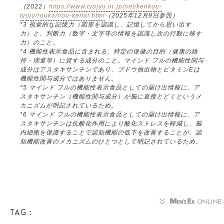
（2022）
https://www.tyojyu.or.jp/net/kenkou-
tyoju/rouka/nou-keitai.html
（2025年12月9日参照）
*3 視覚的な記憶力（図形を認識し、記憶してから思い出す
力）と、判断力（数字・文字等の情報を認識し次の行動に移す
力）のこと。
*4 機能性表示食品に含まれる、特定の保健の目的（健康の維
持・増進等）に資する成分のこと。マインド フルの機能性関与
成分はアスタキサンチンであり、ブドウ抽出物とビタミンEは
機能性関与成分ではありません。
*5 マインド フルの機能性表示食品としての届け出情報に、ア
スタキサンチン（機能性関与成分）が脳に直接とどくというメ
カニズムが明記されているため。
*6 マインド フルの機能性表示食品としての届け出情報に、ア
スタキサンチンは抗酸化作用により酸化ストレスを軽減し、脳
内細胞を保護することで認知機能の低下を改善することが、認
知機能改善のメカニズムのひとつとして明記されているため。
TAG：