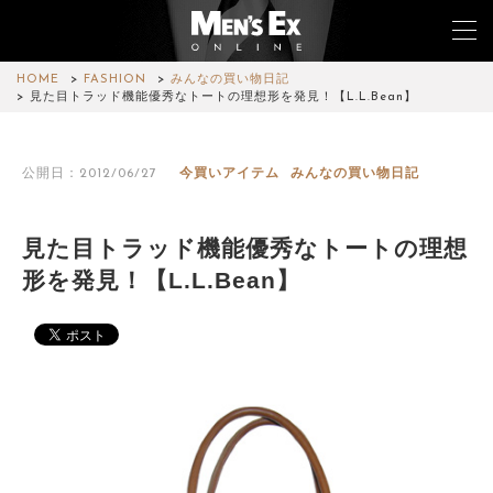
HOME
FASHION
みんなの買い物日記
見た目トラッド機能優秀なトートの理想形を発見！【L.L.Bean】
TOP
公開日：2012/06/27
今買いアイテム
みんなの買い物日記
FASHION
WATCH
見た目トラッド機能優秀なトートの理想
形を発見！【L.L.Bean】
CAR&BIKE
LIFESTYLE
COLUMN
MAGAZINE
ABOUT SITE