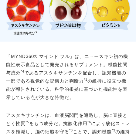
「MYND360® マインド フル」は、ニュースキン初の機
能性表示食品として発売されるサプリメント。機能性関
*4
与成分
であるアスタキサンチンを配合し、認知機能の
*1
一部である視覚的な記憶力と判断力
の維持に役立つ機
能が報告されている。科学的根拠に基づいた機能性を表
示している点が大きな特徴だ。
アスタキサンチンは、血液脳関門を通過し、脳に直接と
*5
*6
どく性質
をもつ成分だ。抗酸化作用
により酸化ストレ
*6
*3
スを軽減し、脳の細胞を守る
ことで、認知機能
の維持