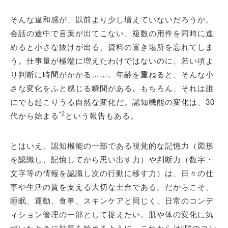
そんな違和感が、以前より少し増えていないだろうか。
会話の途中で言葉が出てこない、複数の用件を同時に進
めると小さな抜けが出る、資料の置き場所を忘れてしま
う。仕事量が極端に増えたわけではないのに、若い頃よ
り判断に時間がかかる……。年齢を重ねると、そんな小
さな変化をふと感じる瞬間がある。もちろん、それは誰
にでも起こりうる自然な変化だ。認知機能の変化は、30
*2
代から始まる
という報告もある。
とはいえ、認知機能の一部である視覚的な記憶力（図形
を認識し、記憶してから思い出す力）や判断力（数字・
文字等の情報を認識し次の行動に移す力）は、日々の仕
事や生活の質を支える大切な土台である。だからこそ、
睡眠、運動、食事、スキンケアと同じく、日常のコンデ
ィション管理の一部として捉えたい。肌や体の変化に気