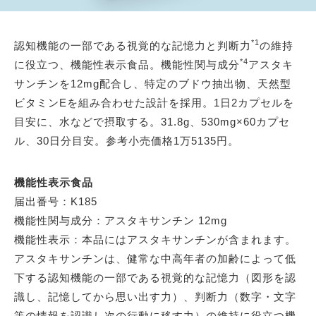
*1
認知機能の一部である視覚的な記憶力と判断力
の維持
*4
に役立つ、機能性表示食品。機能性関与成分
アスタキ
サンチンを12mg配合し、特定のブドウ抽出物、天然型
ビタミンEを組み合わせた設計を採用。1日2カプセルを
目安に、水などで摂取する。31.8g、530mg×60カプセ
ル、30日分目安。参考小売価格1万5135円。
機能性表示食品
届出番号：K185
機能性関与成分：アスタキサンチン 12mg
機能性表示：本品にはアスタキサンチンが含まれます。
アスタキサンチンは、健常な中高年者の加齢によって低
下する認知機能の一部である視覚的な記憶力（図形を認
識し、記憶してから思い出す力）、判断力（数字・文字
等の情報を認識し次の行動に移す力）の維持に役立つ機