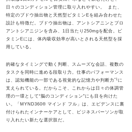
日々のコンディション管理に取り入れやすい。 また、
特定のブドウ抽出物と天然型ビタミンEを組み合わせた
設計も特徴だ。ブドウ抽出物は、アントシアニンとプロ
アントシアニジンを含み、1日当たり250mgを配合。ビ
タミンEには、体内吸収効率が高いとされる天然型を採
用している。
的確なタイミングで動く判断、スムーズな会話、複数の
タスクを同時に進める段取り力。仕事のパフォーマンス
*1
は、認知機能の一部である視覚的な記憶力や判断力
に
支えられている。だからこそ、これからは日々の体調管
理の一環として“脳のコンディション”にも目を向けた
い。「MYND360® マインド フル」は、エビデンスに裏
付けられたインナーケアとして、ビジネスパーソンが取
り入れたい新たな選択肢だ。