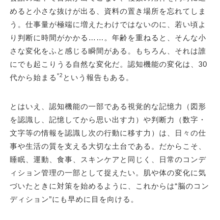
めると小さな抜けが出る、資料の置き場所を忘れてしま
う。仕事量が極端に増えたわけではないのに、若い頃よ
り判断に時間がかかる……。年齢を重ねると、そんな小
さな変化をふと感じる瞬間がある。もちろん、それは誰
にでも起こりうる自然な変化だ。認知機能の変化は、30
*2
代から始まる
という報告もある。
とはいえ、認知機能の一部である視覚的な記憶力（図形
を認識し、記憶してから思い出す力）や判断力（数字・
文字等の情報を認識し次の行動に移す力）は、日々の仕
事や生活の質を支える大切な土台である。だからこそ、
睡眠、運動、食事、スキンケアと同じく、日常のコンデ
ィション管理の一部として捉えたい。肌や体の変化に気
づいたときに対策を始めるように、これからは“脳のコン
ディション”にも早めに目を向ける。