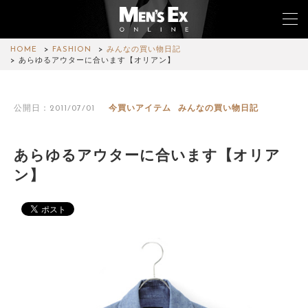
HOME
FASHION
みんなの買い物日記
あらゆるアウターに合います【オリアン】
TOP
公開日：2011/07/01
今買いアイテム
みんなの買い物日記
FASHION
WATCH
あらゆるアウターに合います【オリア
ン】
CAR&BIKE
LIFESTYLE
COLUMN
MAGAZINE
ABOUT SITE