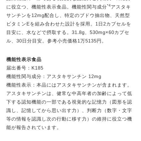
*4
に役立つ、機能性表示食品。機能性関与成分
アスタキ
サンチンを12mg配合し、特定のブドウ抽出物、天然型
ビタミンEを組み合わせた設計を採用。1日2カプセルを
目安に、水などで摂取する。31.8g、530mg×60カプセ
ル、30日分目安。参考小売価格1万5135円。
機能性表示食品
届出番号：K185
機能性関与成分：アスタキサンチン 12mg
機能性表示：本品にはアスタキサンチンが含まれます。
アスタキサンチンは、健常な中高年者の加齢によって低
下する認知機能の一部である視覚的な記憶力（図形を認
識し、記憶してから思い出す力）、判断力（数字・文字
等の情報を認識し次の行動に移す力）の維持に役立つ機
能が報告されています。