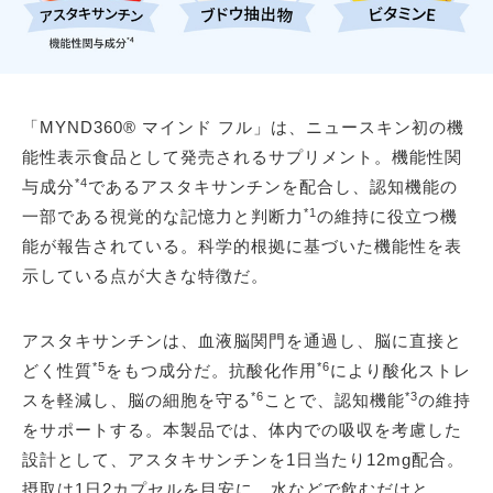
「MYND360® マインド フル」は、ニュースキン初の機
能性表示食品として発売されるサプリメント。機能性関
*4
与成分
であるアスタキサンチンを配合し、認知機能の
*1
一部である視覚的な記憶力と判断力
の維持に役立つ機
能が報告されている。科学的根拠に基づいた機能性を表
示している点が大きな特徴だ。
アスタキサンチンは、血液脳関門を通過し、脳に直接と
*5
*6
どく性質
をもつ成分だ。抗酸化作用
により酸化ストレ
*6
*3
スを軽減し、脳の細胞を守る
ことで、認知機能
の維持
をサポートする。本製品では、体内での吸収を考慮した
設計として、アスタキサンチンを1日当たり12mg配合。
摂取は1日2カプセルを目安に、水などで飲むだけと、