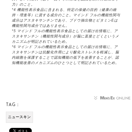
力）のこと。
*4 機能性表示食品に含まれる、特定の保健の目的（健康の維
持・増進等）に資する成分のこと。マインド フルの機能性関与
成分はアスタキサンチンであり、ブドウ抽出物とビタミンEは
機能性関与成分ではありません。
*5 マインド フルの機能性表示食品としての届け出情報に、ア
スタキサンチン（機能性関与成分）が脳に直接とどくというメ
カニズムが明記されているため。
*6 マインド フルの機能性表示食品としての届け出情報に、ア
スタキサンチンは抗酸化作用により酸化ストレスを軽減し、脳
内細胞を保護することで認知機能の低下を改善することが、認
知機能改善のメカニズムのひとつとして明記されているため。
TAG：
ニュースキン