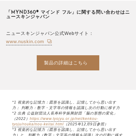
「MYND360® マインド フル」に関する問い合わせはニ
ュースキンジャパン
ニュースキンジャパン公式Webサイト：
www.nuskin.com
製品の詳細はこちら
*1 視覚的な記憶力：図形を認識し、記憶してから思い出す
力； 判断力：数字・文字等の情報を認識し次の行動に移す力
*2 出典 公益財団法人長寿科学振興財団「脳の形態の変化」
（2022）
https://www.tyojyu.or.jp/net/kenkou-
tyoju/rouka/nou-keitai.html
（2025年12月9日参照）
*3 視覚的な記憶力（図形を認識し、記憶してから思い出す
力）と、判断力（数字・文字等の情報を認識し次の行動に移す