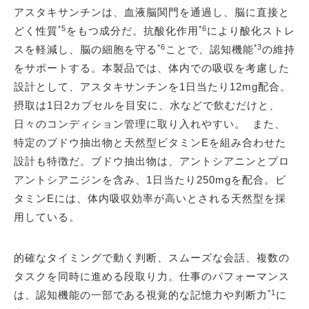
アスタキサンチンは、血液脳関門を通過し、脳に直接と
*5
*6
どく性質
をもつ成分だ。抗酸化作用
により酸化ストレ
*6
*3
スを軽減し、脳の細胞を守る
ことで、認知機能
の維持
をサポートする。本製品では、体内での吸収を考慮した
設計として、アスタキサンチンを1日当たり12mg配合。
摂取は1日2カプセルを目安に、水などで飲むだけと、
日々のコンディション管理に取り入れやすい。 また、
特定のブドウ抽出物と天然型ビタミンEを組み合わせた
設計も特徴だ。ブドウ抽出物は、アントシアニンとプロ
アントシアニジンを含み、1日当たり250mgを配合。ビ
タミンEには、体内吸収効率が高いとされる天然型を採
用している。
的確なタイミングで動く判断、スムーズな会話、複数の
タスクを同時に進める段取り力。仕事のパフォーマンス
*1
は、認知機能の一部である視覚的な記憶力や判断力
に