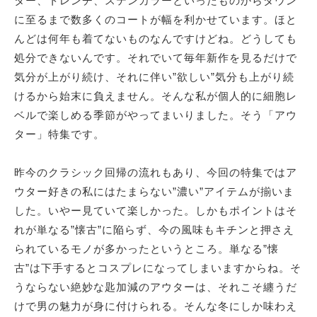
ター、トレンチ、ステンカラーといったものからダウン
に至るまで数多くのコートが幅を利かせています。ほと
んどは何年も着てないものなんですけどね。どうしても
処分できないんです。それでいて毎年新作を見るだけで
気分が上がり続け、それに伴い”欲しい”気分も上がり続
けるから始末に負えません。そんな私が個人的に細胞レ
ベルで楽しめる季節がやってまいりました。そう「アウ
ター」特集です。
昨今のクラシック回帰の流れもあり、今回の特集ではア
ウター好きの私にはたまらない”濃い”アイテムが揃いま
した。いやー見ていて楽しかった。しかもポイントはそ
れが単なる”懐古”に陥らず、今の風味もキチンと押さえ
られているモノが多かったというところ。単なる”懐
古”は下手するとコスプレになってしまいますからね。そ
うならない絶妙な匙加減のアウターは、それこそ纏うだ
けで男の魅力が身に付けられる。そんな冬にしか味わえ