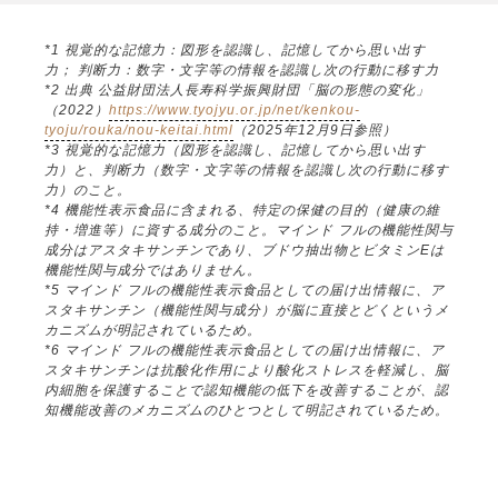
*1 視覚的な記憶力：図形を認識し、記憶してから思い出す
力； 判断力：数字・文字等の情報を認識し次の行動に移す力
*2 出典 公益財団法人長寿科学振興財団「脳の形態の変化」
（2022）
https://www.tyojyu.or.jp/net/kenkou-
tyoju/rouka/nou-keitai.html
（2025年12月9日参照）
*3 視覚的な記憶力（図形を認識し、記憶してから思い出す
力）と、判断力（数字・文字等の情報を認識し次の行動に移す
力）のこと。
*4 機能性表示食品に含まれる、特定の保健の目的（健康の維
持・増進等）に資する成分のこと。マインド フルの機能性関与
成分はアスタキサンチンであり、ブドウ抽出物とビタミンEは
機能性関与成分ではありません。
*5 マインド フルの機能性表示食品としての届け出情報に、ア
スタキサンチン（機能性関与成分）が脳に直接とどくというメ
カニズムが明記されているため。
*6 マインド フルの機能性表示食品としての届け出情報に、ア
スタキサンチンは抗酸化作用により酸化ストレスを軽減し、脳
内細胞を保護することで認知機能の低下を改善することが、認
知機能改善のメカニズムのひとつとして明記されているため。