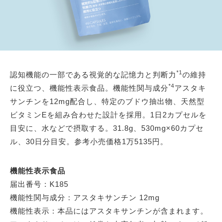
*1
認知機能の一部である視覚的な記憶力と判断力
の維持
*4
に役立つ、機能性表示食品。機能性関与成分
アスタキ
サンチンを12mg配合し、特定のブドウ抽出物、天然型
ビタミンEを組み合わせた設計を採用。1日2カプセルを
目安に、水などで摂取する。31.8g、530mg×60カプセ
ル、30日分目安。参考小売価格1万5135円。
機能性表示食品
届出番号：K185
機能性関与成分：アスタキサンチン 12mg
機能性表示：本品にはアスタキサンチンが含まれます。