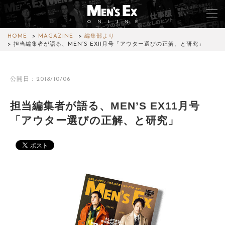
HOME
MAGAZINE
編集部より
担当編集者が語る、MEN’S EX11月号「アウター選びの正解、と研究」
TOP
公開日：2018/10/06
FASHION
担当編集者が語る、MEN’S EX11月号
WATCH
「アウター選びの正解、と研究」
CAR&BIKE
LIFESTYLE
COLUMN
MAGAZINE
ABOUT SITE