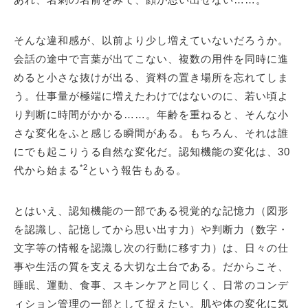
そんな違和感が、以前より少し増えていないだろうか。
会話の途中で言葉が出てこない、複数の用件を同時に進
めると小さな抜けが出る、資料の置き場所を忘れてしま
う。仕事量が極端に増えたわけではないのに、若い頃よ
り判断に時間がかかる……。年齢を重ねると、そんな小
さな変化をふと感じる瞬間がある。もちろん、それは誰
にでも起こりうる自然な変化だ。認知機能の変化は、30
*2
代から始まる
という報告もある。
とはいえ、認知機能の一部である視覚的な記憶力（図形
を認識し、記憶してから思い出す力）や判断力（数字・
文字等の情報を認識し次の行動に移す力）は、日々の仕
事や生活の質を支える大切な土台である。だからこそ、
睡眠、運動、食事、スキンケアと同じく、日常のコンデ
ィション管理の一部として捉えたい。肌や体の変化に気