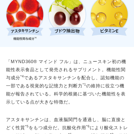
「MYND360® マインド フル」は、ニュースキン初の機
能性表示食品として発売されるサプリメント。機能性関
*4
与成分
であるアスタキサンチンを配合し、認知機能の
*1
一部である視覚的な記憶力と判断力
の維持に役立つ機
能が報告されている。科学的根拠に基づいた機能性を表
示している点が大きな特徴だ。
アスタキサンチンは、血液脳関門を通過し、脳に直接と
*5
*6
どく性質
をもつ成分だ。抗酸化作用
により酸化ストレ