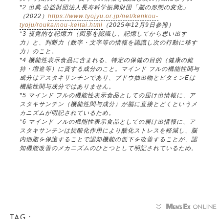
*2 出典 公益財団法人長寿科学振興財団「脳の形態の変化」
（2022）
https://www.tyojyu.or.jp/net/kenkou-
tyoju/rouka/nou-keitai.html
（2025年12月9日参照）
*3 視覚的な記憶力（図形を認識し、記憶してから思い出す
力）と、判断力（数字・文字等の情報を認識し次の行動に移す
力）のこと。
*4 機能性表示食品に含まれる、特定の保健の目的（健康の維
持・増進等）に資する成分のこと。マインド フルの機能性関与
成分はアスタキサンチンであり、ブドウ抽出物とビタミンEは
機能性関与成分ではありません。
*5 マインド フルの機能性表示食品としての届け出情報に、ア
スタキサンチン（機能性関与成分）が脳に直接とどくというメ
カニズムが明記されているため。
*6 マインド フルの機能性表示食品としての届け出情報に、ア
スタキサンチンは抗酸化作用により酸化ストレスを軽減し、脳
内細胞を保護することで認知機能の低下を改善することが、認
知機能改善のメカニズムのひとつとして明記されているため。
TAG：