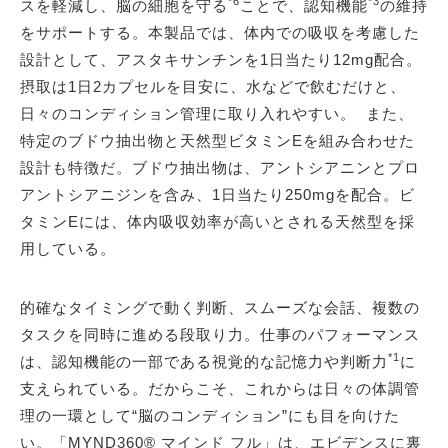
*6
*3
スを軽減し、脳の細胞を守る
ことで、認知機能
の維持
をサポートする。本製品では、体内での吸収を考慮した
設計として、アスタキサンチンを1日当たり12mg配合。
摂取は1日2カプセルを目安に、水などで飲むだけと、
日々のコンディション管理に取り入れやすい。 また、
特定のブドウ抽出物と天然型ビタミンEを組み合わせた
設計も特徴だ。ブドウ抽出物は、アントシアニンとプロ
アントシアニジンを含み、1日当たり250mgを配合。ビ
タミンEには、体内吸収効率が高いとされる天然型を採
用している。
的確なタイミングで動く判断、スムーズな会話、複数の
タスクを同時に進める段取り力。仕事のパフォーマンス
*1
は、認知機能の一部である視覚的な記憶力や判断力
に
支えられている。だからこそ、これからは日々の体調管
理の一環として“脳のコンディション”にも目を向けた
い。「MYND360® マインド フル」は、エビデンスに裏