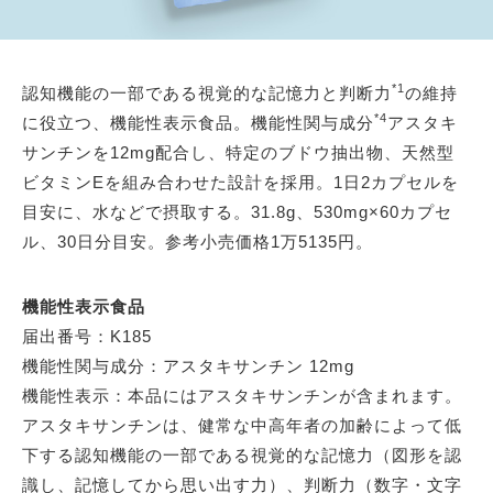
*1
認知機能の一部である視覚的な記憶力と判断力
の維持
*4
に役立つ、機能性表示食品。機能性関与成分
アスタキ
サンチンを12mg配合し、特定のブドウ抽出物、天然型
ビタミンEを組み合わせた設計を採用。1日2カプセルを
目安に、水などで摂取する。31.8g、530mg×60カプセ
ル、30日分目安。参考小売価格1万5135円。
機能性表示食品
届出番号：K185
機能性関与成分：アスタキサンチン 12mg
機能性表示：本品にはアスタキサンチンが含まれます。
アスタキサンチンは、健常な中高年者の加齢によって低
下する認知機能の一部である視覚的な記憶力（図形を認
識し、記憶してから思い出す力）、判断力（数字・文字