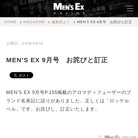
HOME
MAGAZINE
編集部より
MEN’S EX 9月号 お詫びと訂正
TOP
公開日：2018/08/10
FASHION
MEN’S EX 9月号 お詫びと訂正
WATCH
CAR&BIKE
MEN’S EX 9月号P.155掲載のアロマディフューザーのブ
LIFESTYLE
ランド名表記に誤りがありました。正しくは「ロッケル
ベル」です。お詫びし、訂正いたします。
COLUMN
MAGAZINE
ABOUT SITE