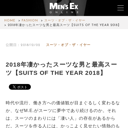
HOME
FASHION
スーツ・オブ・ザ・イヤー
2018年凄かったスーツな男と最高スーツ【SUITS OF THE YEAR 2018】
TOP
公開日：2018/12/02
スーツ・オブ・ザ・イヤー
FASHION
WATCH
2018年凄かったスーツな男と最高スー
ツ【SUITS OF THE YEAR 2018】
CAR&BIKE
LIFESTYLE
COLUMN
時代や流行、働き方への価値観が目まぐるしく変わるな
か、なぜM.E.がスーツに夢中であり続けるのか。それ
MAGAZINE
は、スーツのまわりには「凄い人」の存在があるから
だ。スーツを作る人には、かっこよく見せたい情熱のも
ABOUT SITE