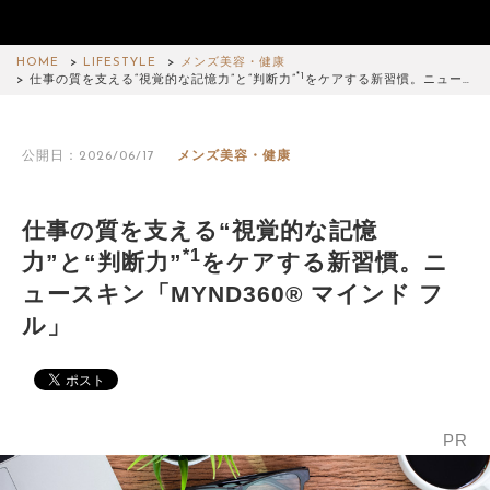
HOME
LIFESTYLE
メンズ美容・健康
*1
仕事の質を支える“視覚的な記憶力”と“判断力”
をケアする新習慣。ニュー…
公開日：2026/06/17
メンズ美容・健康
仕事の質を支える“視覚的な記憶
*1
力”と“判断力”
をケアする新習慣。ニ
ュースキン「MYND360® マインド フ
ル」
PR