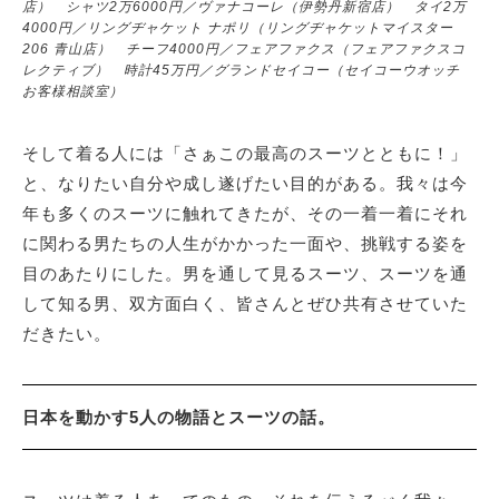
店） シャツ2万6000円／ヴァナコーレ（伊勢丹新宿店） タイ2万
4000円／リングヂャケット ナポリ（リングヂャケットマイスター
206 青山店） チーフ4000円／フェアファクス（フェアファクスコ
レクティブ） 時計45万円／グランドセイコー（セイコーウオッチ
お客様相談室）
そして着る人には「さぁこの最高のスーツとともに！」
と、なりたい自分や成し遂げたい目的がある。我々は今
年も多くのスーツに触れてきたが、その一着一着にそれ
に関わる男たちの人生がかかった一面や、挑戦する姿を
目のあたりにした。男を通して見るスーツ、スーツを通
して知る男、双方面白く、皆さんとぜひ共有させていた
だきたい。
日本を動かす5人の物語とスーツの話。