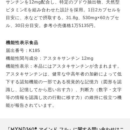
サンチンを12mg配合し、特定のブドウ抽出物、天然型
ビタミンEを組み合わせた設計を採用。1日2カプセルを
目安に、水などで摂取する。31.8g、530mg×60カプセ
ル、30日分目安。参考小売価格1万5135円。
機能性表示食品
届出番号：K185
機能性関与成分：アスタキサンチン 12mg
機能性表示：本品にはアスタキサンチンが含まれます。
アスタキサンチンは、健常な中高年者の加齢によって低
下する認知機能の一部である視覚的な記憶力（図形を認
識し、記憶してから思い出す力）、判断力（数字・文字
等の情報を認識し次の行動に移す力）の維持に役立つ機
能が報告されています。
「MYND360® マインド フル」に関する問い合わせはニ