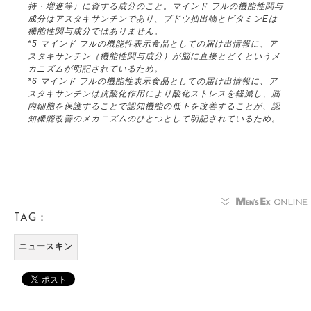
持・増進等）に資する成分のこと。マインド フルの機能性関与
成分はアスタキサンチンであり、ブドウ抽出物とビタミンEは
機能性関与成分ではありません。
*5 マインド フルの機能性表示食品としての届け出情報に、ア
スタキサンチン（機能性関与成分）が脳に直接とどくというメ
カニズムが明記されているため。
*6 マインド フルの機能性表示食品としての届け出情報に、ア
スタキサンチンは抗酸化作用により酸化ストレスを軽減し、脳
内細胞を保護することで認知機能の低下を改善することが、認
知機能改善のメカニズムのひとつとして明記されているため。
TAG：
ニュースキン