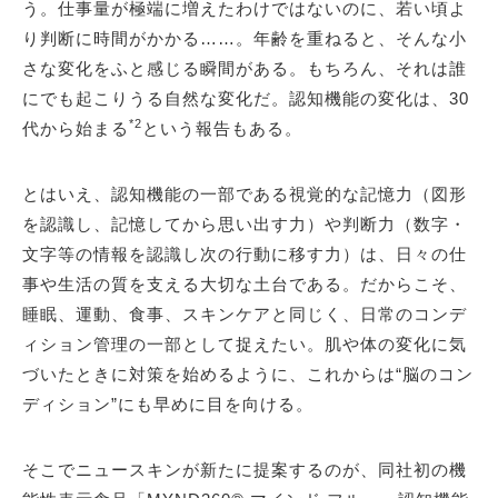
う。仕事量が極端に増えたわけではないのに、若い頃よ
り判断に時間がかかる……。年齢を重ねると、そんな小
さな変化をふと感じる瞬間がある。もちろん、それは誰
にでも起こりうる自然な変化だ。認知機能の変化は、30
*2
代から始まる
という報告もある。
とはいえ、認知機能の一部である視覚的な記憶力（図形
を認識し、記憶してから思い出す力）や判断力（数字・
文字等の情報を認識し次の行動に移す力）は、日々の仕
事や生活の質を支える大切な土台である。だからこそ、
睡眠、運動、食事、スキンケアと同じく、日常のコンデ
ィション管理の一部として捉えたい。肌や体の変化に気
づいたときに対策を始めるように、これからは“脳のコン
ディション”にも早めに目を向ける。
そこでニュースキンが新たに提案するのが、同社初の機