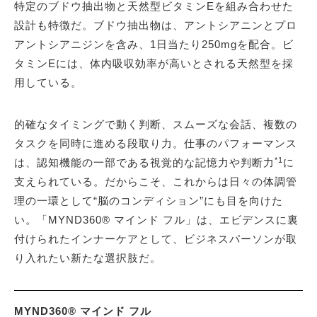
特定のブドウ抽出物と天然型ビタミンEを組み合わせた
設計も特徴だ。ブドウ抽出物は、アントシアニンとプロ
アントシアニジンを含み、1日当たり250mgを配合。ビ
タミンEには、体内吸収効率が高いとされる天然型を採
用している。
的確なタイミングで動く判断、スムーズな会話、複数の
タスクを同時に進める段取り力。仕事のパフォーマンス
*1
は、認知機能の一部である視覚的な記憶力や判断力
に
支えられている。だからこそ、これからは日々の体調管
理の一環として“脳のコンディション”にも目を向けた
い。「MYND360® マインド フル」は、エビデンスに裏
付けられたインナーケアとして、ビジネスパーソンが取
り入れたい新たな選択肢だ。
MYND360® マインド フル