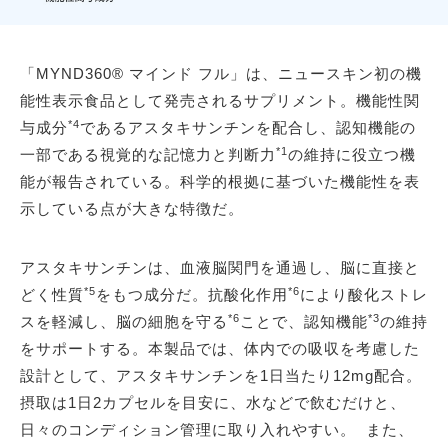
「MYND360® マインド フル」は、ニュースキン初の機
能性表示食品として発売されるサプリメント。機能性関
*4
与成分
であるアスタキサンチンを配合し、認知機能の
*1
一部である視覚的な記憶力と判断力
の維持に役立つ機
能が報告されている。科学的根拠に基づいた機能性を表
示している点が大きな特徴だ。
アスタキサンチンは、血液脳関門を通過し、脳に直接と
*5
*6
どく性質
をもつ成分だ。抗酸化作用
により酸化ストレ
*6
*3
スを軽減し、脳の細胞を守る
ことで、認知機能
の維持
をサポートする。本製品では、体内での吸収を考慮した
設計として、アスタキサンチンを1日当たり12mg配合。
摂取は1日2カプセルを目安に、水などで飲むだけと、
日々のコンディション管理に取り入れやすい。 また、