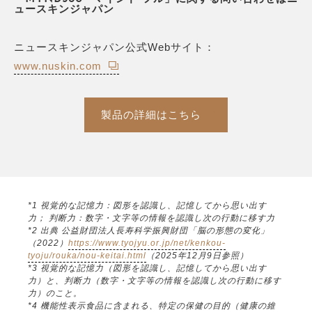
ュースキンジャパン
ニュースキンジャパン公式Webサイト：
www.nuskin.com
製品の詳細はこちら
*1 視覚的な記憶力：図形を認識し、記憶してから思い出す
力； 判断力：数字・文字等の情報を認識し次の行動に移す力
*2 出典 公益財団法人長寿科学振興財団「脳の形態の変化」
（2022）
https://www.tyojyu.or.jp/net/kenkou-
tyoju/rouka/nou-keitai.html
（2025年12月9日参照）
*3 視覚的な記憶力（図形を認識し、記憶してから思い出す
力）と、判断力（数字・文字等の情報を認識し次の行動に移す
力）のこと。
*4 機能性表示食品に含まれる、特定の保健の目的（健康の維