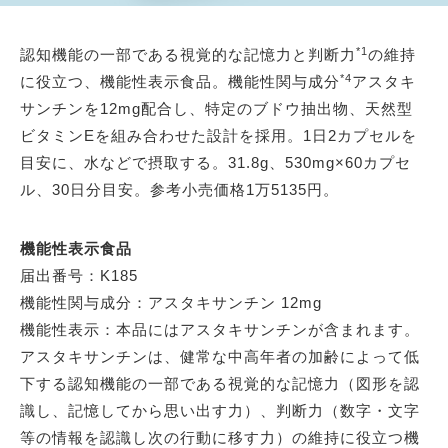
*1
認知機能の一部である視覚的な記憶力と判断力
の維持
*4
に役立つ、機能性表示食品。機能性関与成分
アスタキ
サンチンを12mg配合し、特定のブドウ抽出物、天然型
ビタミンEを組み合わせた設計を採用。1日2カプセルを
目安に、水などで摂取する。31.8g、530mg×60カプセ
ル、30日分目安。参考小売価格1万5135円。
機能性表示食品
届出番号：K185
機能性関与成分：アスタキサンチン 12mg
機能性表示：本品にはアスタキサンチンが含まれます。
アスタキサンチンは、健常な中高年者の加齢によって低
下する認知機能の一部である視覚的な記憶力（図形を認
識し、記憶してから思い出す力）、判断力（数字・文字
等の情報を認識し次の行動に移す力）の維持に役立つ機