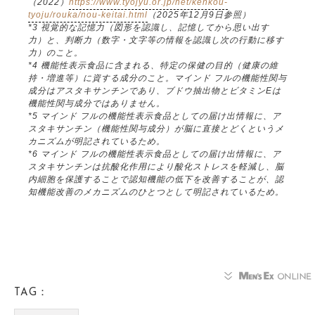
（2022）
https://www.tyojyu.or.jp/net/kenkou-
tyoju/rouka/nou-keitai.html
（2025年12月9日参照）
*3 視覚的な記憶力（図形を認識し、記憶してから思い出す
力）と、判断力（数字・文字等の情報を認識し次の行動に移す
力）のこと。
*4 機能性表示食品に含まれる、特定の保健の目的（健康の維
持・増進等）に資する成分のこと。マインド フルの機能性関与
成分はアスタキサンチンであり、ブドウ抽出物とビタミンEは
機能性関与成分ではありません。
*5 マインド フルの機能性表示食品としての届け出情報に、ア
スタキサンチン（機能性関与成分）が脳に直接とどくというメ
カニズムが明記されているため。
*6 マインド フルの機能性表示食品としての届け出情報に、ア
スタキサンチンは抗酸化作用により酸化ストレスを軽減し、脳
内細胞を保護することで認知機能の低下を改善することが、認
知機能改善のメカニズムのひとつとして明記されているため。
TAG：