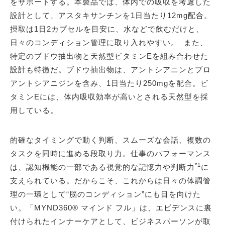
をサポートする。本製品では、体内での吸収を考慮した
設計として、アスタキサンチンを1日当たり12mg配合。
摂取は1日2カプセルを目安に、水などで飲むだけと、
日々のコンディション管理に取り入れやすい。 また、
特定のブドウ抽出物と天然型ビタミンEを組み合わせた
設計も特徴だ。ブドウ抽出物は、アントシアニンとプロ
アントシアニジンを含み、1日当たり250mgを配合。ビ
タミンEには、体内吸収効率が高いとされる天然型を採
用している。
的確なタイミングで動く判断、スムーズな会話、複数の
タスクを同時に進める段取り力。仕事のパフォーマンス
*1
は、認知機能の一部である視覚的な記憶力や判断力
に
支えられている。だからこそ、これからは日々の体調管
理の一環として“脳のコンディション”にも目を向けた
い。「MYND360® マインド フル」は、エビデンスに裏
付けられたインナーケアとして、ビジネスパーソンが取