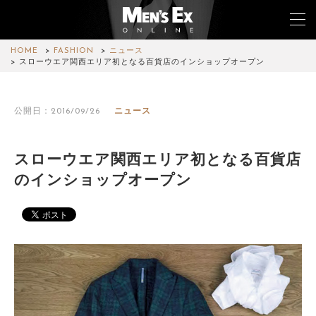
HOME
FASHION
ニュース
スローウエア関西エリア初となる百貨店のインショップオープン
TOP
公開日：2016/09/26
ニュース
FASHION
WATCH
スローウエア関西エリア初となる百貨店
のインショップオープン
CAR&BIKE
LIFESTYLE
COLUMN
MAGAZINE
ABOUT SITE