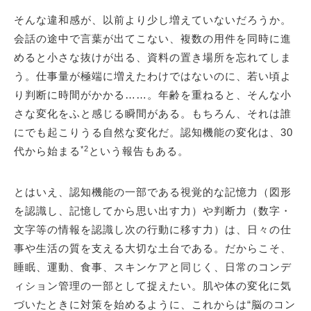
そんな違和感が、以前より少し増えていないだろうか。
会話の途中で言葉が出てこない、複数の用件を同時に進
めると小さな抜けが出る、資料の置き場所を忘れてしま
う。仕事量が極端に増えたわけではないのに、若い頃よ
り判断に時間がかかる……。年齢を重ねると、そんな小
さな変化をふと感じる瞬間がある。もちろん、それは誰
にでも起こりうる自然な変化だ。認知機能の変化は、30
*2
代から始まる
という報告もある。
とはいえ、認知機能の一部である視覚的な記憶力（図形
を認識し、記憶してから思い出す力）や判断力（数字・
文字等の情報を認識し次の行動に移す力）は、日々の仕
事や生活の質を支える大切な土台である。だからこそ、
睡眠、運動、食事、スキンケアと同じく、日常のコンデ
ィション管理の一部として捉えたい。肌や体の変化に気
づいたときに対策を始めるように、これからは“脳のコン