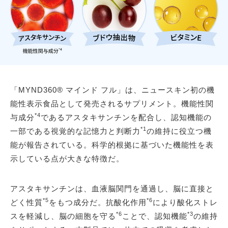
「MYND360® マインド フル」は、ニュースキン初の機
能性表示食品として発売されるサプリメント。機能性関
*4
与成分
であるアスタキサンチンを配合し、認知機能の
*1
一部である視覚的な記憶力と判断力
の維持に役立つ機
能が報告されている。科学的根拠に基づいた機能性を表
示している点が大きな特徴だ。
アスタキサンチンは、血液脳関門を通過し、脳に直接と
*5
*6
どく性質
をもつ成分だ。抗酸化作用
により酸化ストレ
*6
*3
スを軽減し、脳の細胞を守る
ことで、認知機能
の維持