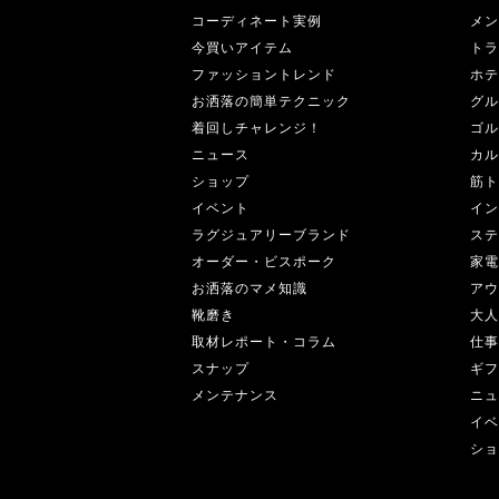
コーディネート実例
メン
今買いアイテム
トラ
ファッショントレンド
ホテ
お洒落の簡単テクニック
グル
着回しチャレンジ！
ゴル
ニュース
カル
ショップ
筋ト
イベント
イン
ラグジュアリーブランド
ステ
オーダー・ビスポーク
家電
お洒落のマメ知識
アウ
靴磨き
大人
取材レポート・コラム
仕事
スナップ
ギフ
メンテナンス
ニュ
イベ
ショ