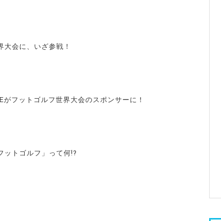
界大会に、いざ参戦！
LINEがフットゴルフ世界大会のスポンサーに！
フットゴルフ」って何!?