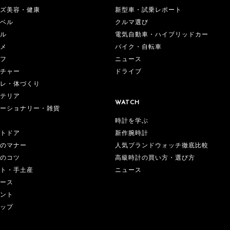
ズ美容・健康
新型車・試乗レポート
ベル
クルマ選び
ル
電気自動車・ハイブリッドカー
メ
バイク・自転車
フ
ニュース
チャー
ドライブ
レ・体づくり
テリア
WATCH
ーショナリー・雑貨
時計を学ぶ
新作腕時計
トドア
人気ブランドウォッチ徹底比較
のマナー
高級時計の買い方・選び方
のコツ
ニュース
ト・手土産
ース
ント
ップ