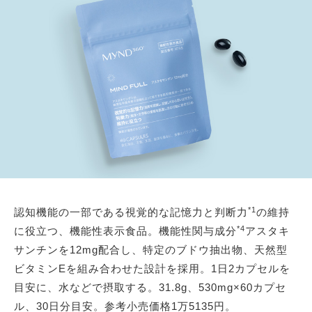
*1
認知機能の一部である視覚的な記憶力と判断力
の維持
*4
に役立つ、機能性表示食品。機能性関与成分
アスタキ
サンチンを12mg配合し、特定のブドウ抽出物、天然型
ビタミンEを組み合わせた設計を採用。1日2カプセルを
目安に、水などで摂取する。31.8g、530mg×60カプセ
ル、30日分目安。参考小売価格1万5135円。