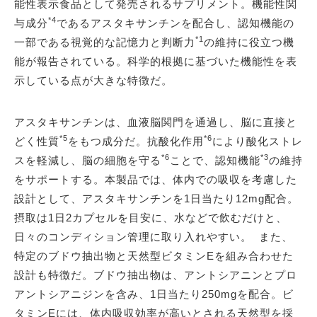
能性表示食品として発売されるサプリメント。機能性関
*4
与成分
であるアスタキサンチンを配合し、認知機能の
*1
一部である視覚的な記憶力と判断力
の維持に役立つ機
能が報告されている。科学的根拠に基づいた機能性を表
示している点が大きな特徴だ。
アスタキサンチンは、血液脳関門を通過し、脳に直接と
*5
*6
どく性質
をもつ成分だ。抗酸化作用
により酸化ストレ
*6
*3
スを軽減し、脳の細胞を守る
ことで、認知機能
の維持
をサポートする。本製品では、体内での吸収を考慮した
設計として、アスタキサンチンを1日当たり12mg配合。
摂取は1日2カプセルを目安に、水などで飲むだけと、
日々のコンディション管理に取り入れやすい。 また、
特定のブドウ抽出物と天然型ビタミンEを組み合わせた
設計も特徴だ。ブドウ抽出物は、アントシアニンとプロ
アントシアニジンを含み、1日当たり250mgを配合。ビ
タミンEには、体内吸収効率が高いとされる天然型を採