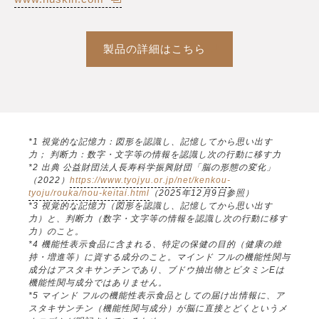
製品の詳細はこちら
*1 視覚的な記憶力：図形を認識し、記憶してから思い出す
力； 判断力：数字・文字等の情報を認識し次の行動に移す力
*2 出典 公益財団法人長寿科学振興財団「脳の形態の変化」
（2022）
https://www.tyojyu.or.jp/net/kenkou-
tyoju/rouka/nou-keitai.html
（2025年12月9日参照）
*3 視覚的な記憶力（図形を認識し、記憶してから思い出す
力）と、判断力（数字・文字等の情報を認識し次の行動に移す
力）のこと。
*4 機能性表示食品に含まれる、特定の保健の目的（健康の維
持・増進等）に資する成分のこと。マインド フルの機能性関与
成分はアスタキサンチンであり、ブドウ抽出物とビタミンEは
機能性関与成分ではありません。
*5 マインド フルの機能性表示食品としての届け出情報に、ア
スタキサンチン（機能性関与成分）が脳に直接とどくというメ