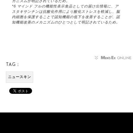
カニズムが明記されているため。
*6 マインド フルの機能性表示食品としての届け出情報に、ア
スタキサンチンは抗酸化作用により酸化ストレスを軽減し、脳
内細胞を保護することで認知機能の低下を改善することが、認
知機能改善のメカニズムのひとつとして明記されているため。
TAG：
ニュースキン