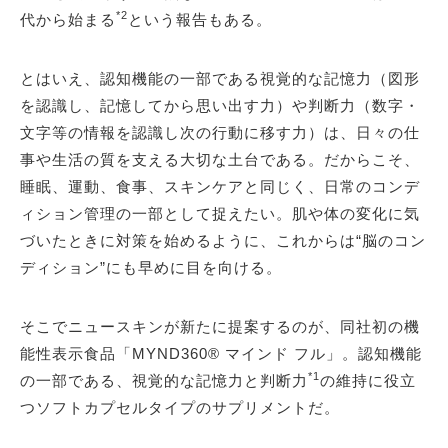
*2
代から始まる
という報告もある。
とはいえ、認知機能の一部である視覚的な記憶力（図形
を認識し、記憶してから思い出す力）や判断力（数字・
文字等の情報を認識し次の行動に移す力）は、日々の仕
事や生活の質を支える大切な土台である。だからこそ、
睡眠、運動、食事、スキンケアと同じく、日常のコンデ
ィション管理の一部として捉えたい。肌や体の変化に気
づいたときに対策を始めるように、これからは“脳のコン
ディション”にも早めに目を向ける。
そこでニュースキンが新たに提案するのが、同社初の機
能性表示食品「MYND360® マインド フル」。認知機能
*1
の一部である、視覚的な記憶力と判断力
の維持に役立
つソフトカプセルタイプのサプリメントだ。