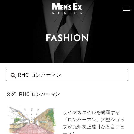
FASHION
TOP
FASHION
WATCH
CAR&BIKE
LIFESTYLE
タグ
RHC ロンハーマン
COLUMN
ライフスタイルを網羅する
MAGAZINE
「ロンハーマン」大型ショッ
プが九州初上陸【ひと言ニュ
ABOUT SITE