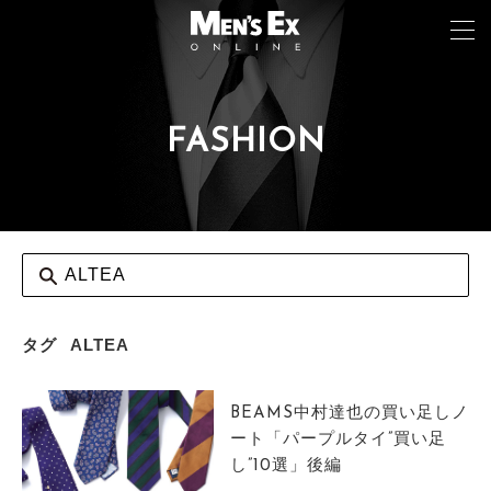
FASHION
TOP
FASHION
WATCH
CAR&BIKE
LIFESTYLE
タグ
ALTEA
COLUMN
BEAMS中村達也の買い足しノ
MAGAZINE
ート「パープルタイ”買い足
し”10選」後編
ABOUT SITE