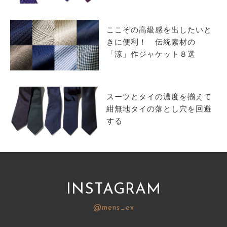
サイトマップ
ここぞの高級感を出したいと
きに便利！ 伝統素材の
「涼」作ジャケット８選
スーツとタイの濃度を揃えて
紺無地タイの落とし穴を回避
する
INSTAGRAM
@mens_ex