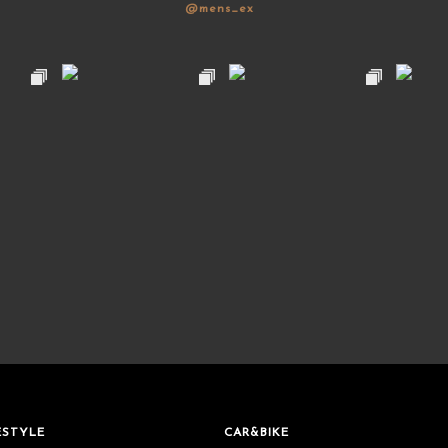
@mens_ex
ESTYLE
CAR&BIKE