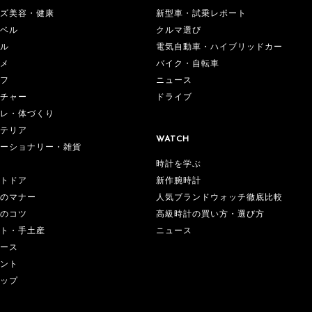
ズ美容・健康
新型車・試乗レポート
ベル
クルマ選び
ル
電気自動車・ハイブリッドカー
メ
バイク・自転車
フ
ニュース
チャー
ドライブ
レ・体づくり
テリア
WATCH
ーショナリー・雑貨
時計を学ぶ
新作腕時計
トドア
人気ブランドウォッチ徹底比較
のマナー
高級時計の買い方・選び方
のコツ
ニュース
ト・手土産
ース
ント
ップ