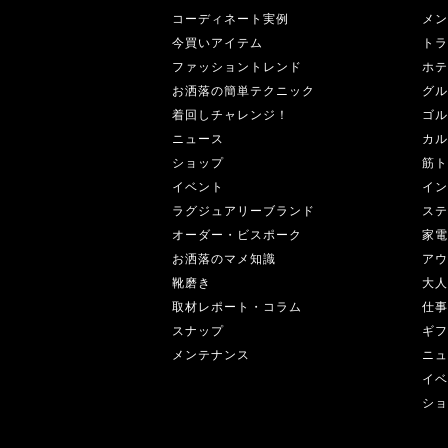
コーディネート実例
メン
今買いアイテム
トラ
ファッショントレンド
ホテ
お洒落の簡単テクニック
グル
着回しチャレンジ！
ゴル
ニュース
カル
ショップ
筋ト
イベント
イン
ラグジュアリーブランド
ステ
オーダー・ビスポーク
家電
お洒落のマメ知識
アウ
靴磨き
大人
取材レポート・コラム
仕事
スナップ
ギフ
メンテナンス
ニュ
イベ
ショ