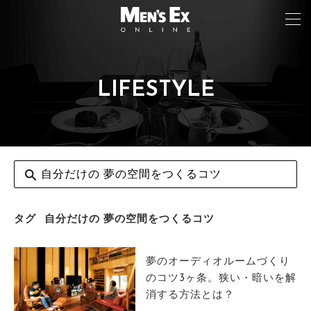
LIFESTYLE
TOP
FASHION
WATCH
CAR&BIKE
LIFESTYLE
タグ
自分だけの 夢の空間をつくるコツ
COLUMN
夢のオーディオルームづくり
MAGAZINE
のコツ3ヶ条。狭い・暗いを解
消する方法とは？
ABOUT SITE