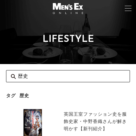
LIFESTYLE
TOP
FASHION
WATCH
CAR&BIKE
LIFESTYLE
タグ
歴史
COLUMN
英国王室ファッション史を服
MAGAZINE
飾史家・中野香織さんが解き
明かす【新刊紹介】
ABOUT SITE