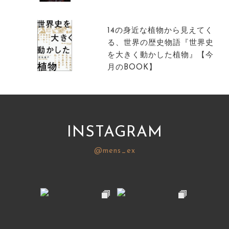
サイトマップ
14の身近な植物から見えてく
る、世界の歴史物語『世界史
を大きく動かした植物』【今
月のBOOK】
INSTAGRAM
@mens_ex