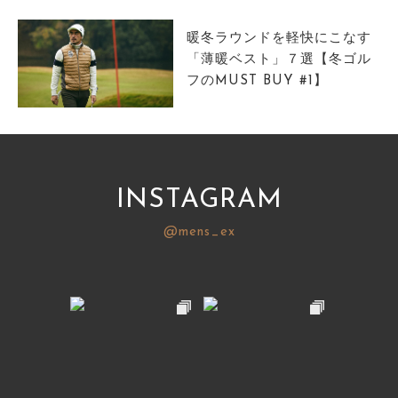
暖冬ラウンドを軽快にこなす
「薄暖ベスト」７選【冬ゴル
フのMUST BUY #1】
INSTAGRAM
@mens_ex