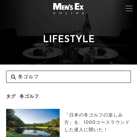
LIFESTYLE
TOP
FASHION
WATCH
CAR&BIKE
LIFESTYLE
タグ
冬ゴルフ
COLUMN
「日本の冬ゴルフの楽しみ
MAGAZINE
方」を、1000コースラウンド
した達人に聞いた！
ABOUT SITE