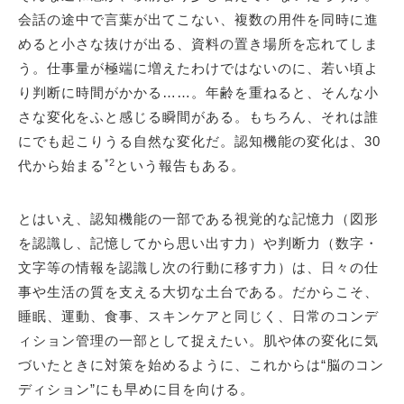
会話の途中で言葉が出てこない、複数の用件を同時に進
めると小さな抜けが出る、資料の置き場所を忘れてしま
う。仕事量が極端に増えたわけではないのに、若い頃よ
り判断に時間がかかる……。年齢を重ねると、そんな小
さな変化をふと感じる瞬間がある。もちろん、それは誰
にでも起こりうる自然な変化だ。認知機能の変化は、30
*2
代から始まる
という報告もある。
とはいえ、認知機能の一部である視覚的な記憶力（図形
を認識し、記憶してから思い出す力）や判断力（数字・
文字等の情報を認識し次の行動に移す力）は、日々の仕
事や生活の質を支える大切な土台である。だからこそ、
睡眠、運動、食事、スキンケアと同じく、日常のコンデ
ィション管理の一部として捉えたい。肌や体の変化に気
づいたときに対策を始めるように、これからは“脳のコン
ディション”にも早めに目を向ける。