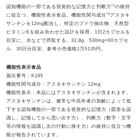
*1
認知機能の一部である視覚的な記憶力と判断力
の維持
*4
に役立つ、機能性表示食品。機能性関与成分
アスタキ
サンチンを12mg配合し、特定のブドウ抽出物、天然型
ビタミンEを組み合わせた設計を採用。1日2カプセルを
目安に、水などで摂取する。31.8g、530mg×60カプセ
ル、30日分目安。参考小売価格1万5135円。
機能性表示食品
届出番号：K185
機能性関与成分：アスタキサンチン 12mg
機能性表示：本品にはアスタキサンチンが含まれます。
アスタキサンチンは、健常な中高年者の加齢によって低
下する認知機能の一部である視覚的な記憶力（図形を認
識し、記憶してから思い出す力）、判断力（数字・文字
等の情報を認識し次の行動に移す力）の維持に役立つ機
能が報告されています。