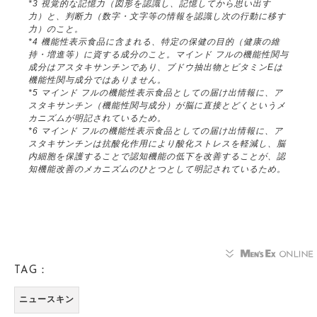
*3 視覚的な記憶力（図形を認識し、記憶してから思い出す
力）と、判断力（数字・文字等の情報を認識し次の行動に移す
力）のこと。
*4 機能性表示食品に含まれる、特定の保健の目的（健康の維
持・増進等）に資する成分のこと。マインド フルの機能性関与
成分はアスタキサンチンであり、ブドウ抽出物とビタミンEは
機能性関与成分ではありません。
*5 マインド フルの機能性表示食品としての届け出情報に、ア
スタキサンチン（機能性関与成分）が脳に直接とどくというメ
カニズムが明記されているため。
*6 マインド フルの機能性表示食品としての届け出情報に、ア
スタキサンチンは抗酸化作用により酸化ストレスを軽減し、脳
内細胞を保護することで認知機能の低下を改善することが、認
知機能改善のメカニズムのひとつとして明記されているため。
TAG：
ニュースキン