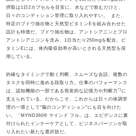
摂取は1日2カプセルを目安に、水などで飲むだけと、
日々のコンディション管理に取り入れやすい。 また、
特定のブドウ抽出物と天然型ビタミンEを組み合わせた
設計も特徴だ。ブドウ抽出物は、アントシアニンとプロ
アントシアニジンを含み、1日当たり250mgを配合。ビ
タミンEには、体内吸収効率が高いとされる天然型を採
用している。
的確なタイミングで動く判断、スムーズな会話、複数の
タスクを同時に進める段取り力。仕事のパフォーマンス
*1
は、認知機能の一部である視覚的な記憶力や判断力
に
支えられている。だからこそ、これからは日々の体調管
理の一環として“脳のコンディション”にも目を向けた
い。「MYND360® マインド フル」は、エビデンスに裏
付けられたインナーケアとして、ビジネスパーソンが取
り入れたい新たな選択肢だ。