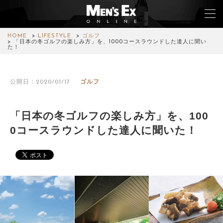
HOME
LIFESTYLE
ゴルフ
「日本の冬ゴルフの楽しみ方」を、1000コースラウンドした達人に聞い
た！
TOP
公開日：2020/01/17
ゴルフ
FASHION
WATCH
「日本の冬ゴルフの楽しみ方」を、100
0コースラウンドした達人に聞いた！
CAR&BIKE
LIFESTYLE
COLUMN
MAGAZINE
ABOUT SITE