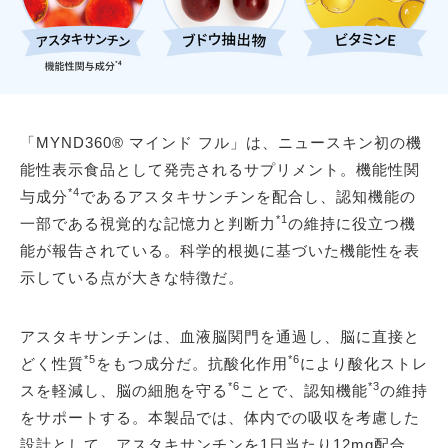
「MYND360® マインド フル」は、ニュースキン初の機
能性表示食品として発売されるサプリメント。機能性関
*4
与成分
であるアスタキサンチンを配合し、認知機能の
*1
一部である視覚的な記憶力と判断力
の維持に役立つ機
能が報告されている。科学的根拠に基づいた機能性を表
示している点が大きな特徴だ。
アスタキサンチンは、血液脳関門を通過し、脳に直接と
*5
*6
どく性質
をもつ成分だ。抗酸化作用
により酸化ストレ
*6
*3
スを軽減し、脳の細胞を守る
ことで、認知機能
の維持
をサポートする。本製品では、体内での吸収を考慮した
設計として、アスタキサンチンを1日当たり12mg配合。