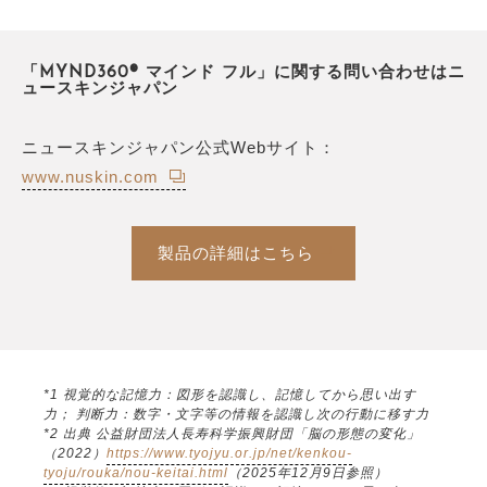
「MYND360® マインド フル」に関する問い合わせはニ
ュースキンジャパン
ニュースキンジャパン公式Webサイト：
www.nuskin.com
製品の詳細はこちら
*1 視覚的な記憶力：図形を認識し、記憶してから思い出す
力； 判断力：数字・文字等の情報を認識し次の行動に移す力
*2 出典 公益財団法人長寿科学振興財団「脳の形態の変化」
（2022）
https://www.tyojyu.or.jp/net/kenkou-
tyoju/rouka/nou-keitai.html
（2025年12月9日参照）