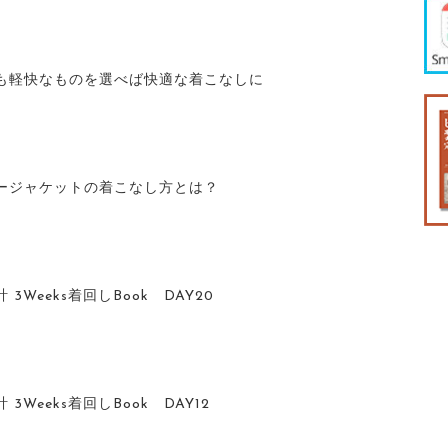
も軽快なものを選べば快適な着こなしに
ージャケットの着こなし方とは？
3Weeks着回しBook DAY20
Weeks着回しBook DAY12