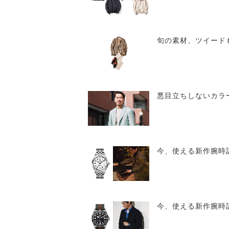
旬の素材、ツイード
悪目立ちしないカラ
今、使える新作腕時計 
今、使える新作腕時計 3