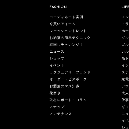
FASHION
LIF
コーディネート実例
メン
今買いアイテム
トラ
ファッショントレンド
ホテ
お洒落の簡単テクニック
グル
着回しチャレンジ！
ゴル
ニュース
カル
ショップ
筋ト
イベント
イン
ラグジュアリーブランド
ステ
オーダー・ビスポーク
家電
お洒落のマメ知識
アウ
靴磨き
大人
取材レポート・コラム
仕事
スナップ
ギフ
メンテナンス
ニュ
イベ
ショ