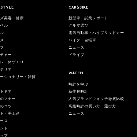
ESTYLE
CAR&BIKE
ズ美容・健康
新型車・試乗レポート
ベル
クルマ選び
ル
電気自動車・ハイブリッドカー
メ
バイク・自転車
フ
ニュース
チャー
ドライブ
レ・体づくり
テリア
WATCH
ーショナリー・雑貨
時計を学ぶ
新作腕時計
トドア
人気ブランドウォッチ徹底比較
のマナー
高級時計の買い方・選び方
のコツ
ニュース
ト・手土産
ース
ント
ップ