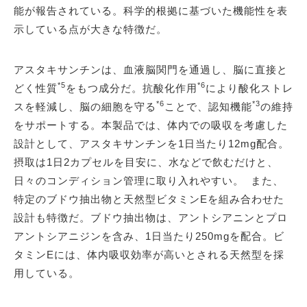
能が報告されている。科学的根拠に基づいた機能性を表
示している点が大きな特徴だ。
アスタキサンチンは、血液脳関門を通過し、脳に直接と
*5
*6
どく性質
をもつ成分だ。抗酸化作用
により酸化ストレ
*6
*3
スを軽減し、脳の細胞を守る
ことで、認知機能
の維持
をサポートする。本製品では、体内での吸収を考慮した
設計として、アスタキサンチンを1日当たり12mg配合。
摂取は1日2カプセルを目安に、水などで飲むだけと、
日々のコンディション管理に取り入れやすい。 また、
特定のブドウ抽出物と天然型ビタミンEを組み合わせた
設計も特徴だ。ブドウ抽出物は、アントシアニンとプロ
アントシアニジンを含み、1日当たり250mgを配合。ビ
タミンEには、体内吸収効率が高いとされる天然型を採
用している。