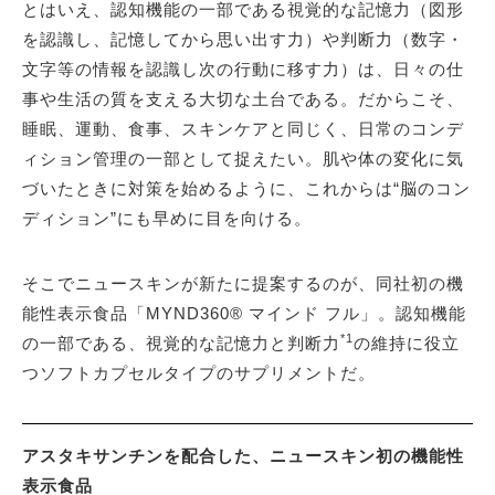
とはいえ、認知機能の一部である視覚的な記憶力（図形
を認識し、記憶してから思い出す力）や判断力（数字・
文字等の情報を認識し次の行動に移す力）は、日々の仕
事や生活の質を支える大切な土台である。だからこそ、
睡眠、運動、食事、スキンケアと同じく、日常のコンデ
ィション管理の一部として捉えたい。肌や体の変化に気
づいたときに対策を始めるように、これからは“脳のコン
ディション”にも早めに目を向ける。
そこでニュースキンが新たに提案するのが、同社初の機
能性表示食品「MYND360® マインド フル」。認知機能
*1
の一部である、視覚的な記憶力と判断力
の維持に役立
つソフトカプセルタイプのサプリメントだ。
アスタキサンチンを配合した、ニュースキン初の機能性
表示食品