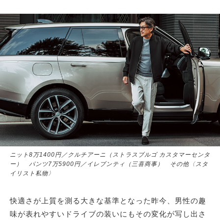
サイトマップ
ニット8万1400円／クルチアーニ（ストラスブルゴ カスタマーセンタ
ー） パンツ7万5900円／イレブンティ（三喜商事） その他〈スタ
イリスト私物〉
快適さが上質を測る大きな基準となった昨今、男性の趣
味が表れやすいドライブの装いにもその変化が写し出さ