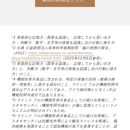
*1 視覚的な記憶力：図形を認識し、記憶してから思い出す
力； 判断力：数字・文字等の情報を認識し次の行動に移す力
*2 出典 公益財団法人長寿科学振興財団「脳の形態の変化」
（2022）
https://www.tyojyu.or.jp/net/kenkou-
tyoju/rouka/nou-keitai.html
（2025年12月9日参照）
*3 視覚的な記憶力（図形を認識し、記憶してから思い出す
力）と、判断力（数字・文字等の情報を認識し次の行動に移す
力）のこと。
*4 機能性表示食品に含まれる、特定の保健の目的（健康の維
持・増進等）に資する成分のこと。マインド フルの機能性関与
成分はアスタキサンチンであり、ブドウ抽出物とビタミンEは
機能性関与成分ではありません。
*5 マインド フルの機能性表示食品としての届け出情報に、ア
スタキサンチン（機能性関与成分）が脳に直接とどくというメ
カニズムが明記されているため。
*6 マインド フルの機能性表示食品としての届け出情報に、ア
スタキサンチンは抗酸化作用により酸化ストレスを軽減し、脳
内細胞を保護することで認知機能の低下を改善することが、認