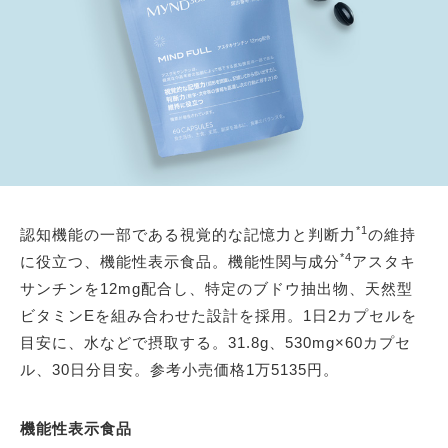
*1
認知機能の一部である視覚的な記憶力と判断力
の維持
*4
に役立つ、機能性表示食品。機能性関与成分
アスタキ
サンチンを12mg配合し、特定のブドウ抽出物、天然型
ビタミンEを組み合わせた設計を採用。1日2カプセルを
目安に、水などで摂取する。31.8g、530mg×60カプセ
ル、30日分目安。参考小売価格1万5135円。
機能性表示食品