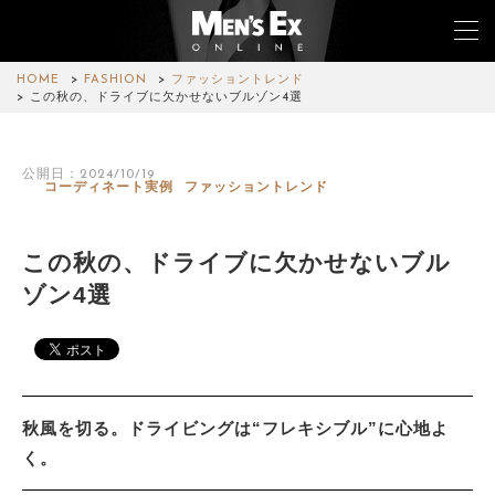
HOME
FASHION
ファッショントレンド
この秋の、ドライブに欠かせないブルゾン4選
TOP
公開日：2024/10/19
コーディネート実例
ファッショントレンド
FASHION
WATCH
この秋の、ドライブに欠かせないブル
ゾン4選
CAR&BIKE
LIFESTYLE
COLUMN
秋風を切る。ドライビングは“フレキシブル”に心地よ
MAGAZINE
く。
ABOUT SITE