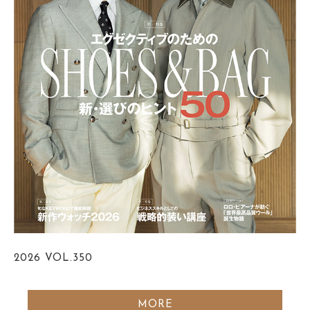
2026
VOL.350
MORE