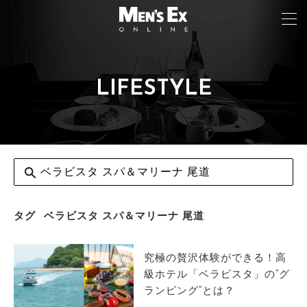
LIFESTYLE
TOP
FASHION
WATCH
CAR&BIKE
LIFESTYLE
タグ
ベラビスタ スパ＆マリーナ 尾道
COLUMN
究極の贅沢体験ができる！高
MAGAZINE
級ホテル「ベラビスタ」の”グ
ランピング”とは？
ABOUT SITE