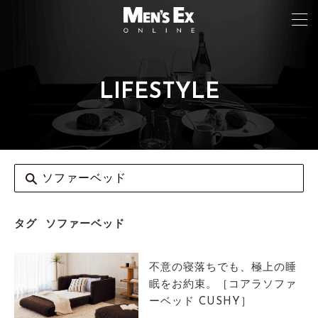
LIFESTYLE
TOP
FASHION
WATCH
CAR&BIKE
LIFESTYLE
タグ
ソファーベッド
COLUMN
不意の寝落ちでも、極上の睡
MAGAZINE
眠をお約束。［コアラソファ
ーベッド CUSHY］
ABOUT SITE