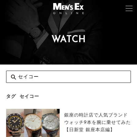
WATCH
TOP
FASHION
WATCH
CAR&BIKE
LIFESTYLE
タグ
セイコー
COLUMN
銀座の時計店で人気ブランド
MAGAZINE
ウォッチ9本を腕に乗せてみた
【日新堂 銀座本店編】
ABOUT SITE