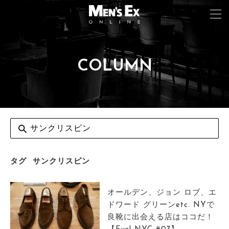
COLUMN
TOP
FASHION
WATCH
CAR&BIKE
LIFESTYLE
タグ
サンクリスピン
COLUMN
オールデン、ジョン ロブ、エ
MAGAZINE
ドワード グリーンetc. NYで
良靴に出会える店はココだ！
ABOUT SITE