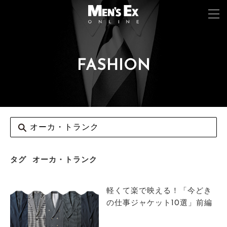
FASHION
TOP
FASHION
WATCH
CAR&BIKE
LIFESTYLE
タグ
オーカ・トランク
COLUMN
軽くて楽で映える！「今どき
MAGAZINE
の仕事ジャケット10選」前編
ABOUT SITE