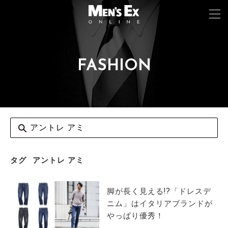
FASHION
TOP
FASHION
WATCH
CAR&BIKE
LIFESTYLE
タグ
アントレ アミ
COLUMN
脚が長く見える!?「ドレスデ
MAGAZINE
ニム」はイタリアブランドが
やっぱり優秀！
ABOUT SITE