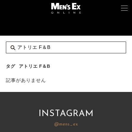
TOP
FASHION
WATCH
タグ
アトリエ F＆B
CAR&BIKE
記事がありません
LIFESTYLE
COLUMN
INSTAGRAM
MAGAZINE
@mens_ex
ABOUT SITE