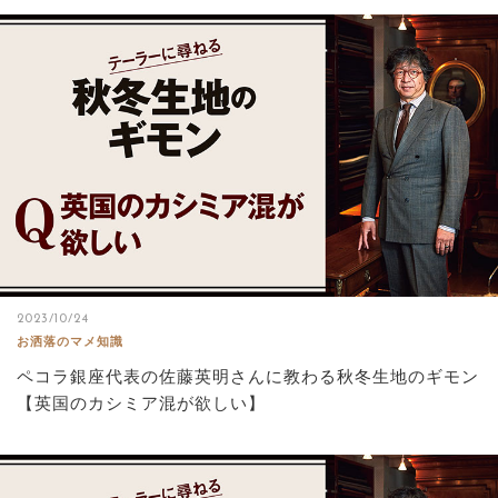
2023/10/24
お洒落のマメ知識
ペコラ銀座代表の佐藤英明さんに教わる秋冬生地のギモン
【英国のカシミア混が欲しい】