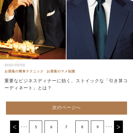
2023/02/02
お洒落の簡単テクニック
お洒落のマメ知識
重要なビジネスディナーに効く、ストイックな「引き算コ
ーディネート」とは？
次のページへ
5
6
7
8
9