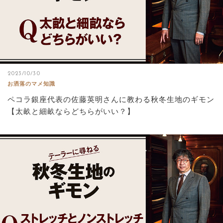
2023/10/30
お洒落のマメ知識
ペコラ銀座代表の佐藤英明さんに教わる秋冬生地のギモン
【太畝と細畝ならどちらがいい？】