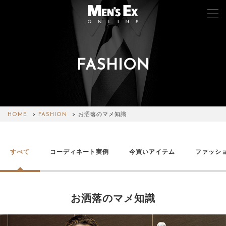
FASHION
TOP
FASHION
WATCH
HOME
FASHION
お洒落のマメ知識
CAR&BIKE
すべて
コーディネート実例
今買いアイテム
ファッシ
LIFESTYLE
COLUMN
お洒落のマメ知識
MAGAZINE
ABOUT SITE