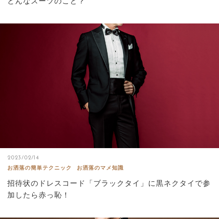
どんなスーツのこと？
2023/02/14
お洒落の簡単テクニック
お洒落のマメ知識
招待状のドレスコード「ブラックタイ」に黒ネクタイで参
加したら赤っ恥！