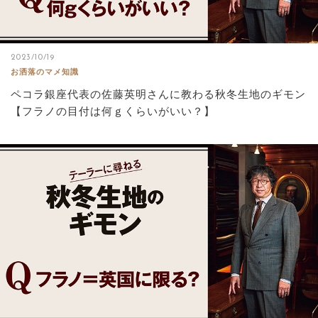
2023/10/19
お洒落のマメ知識
ペコラ銀座代表の佐藤英明さんに教わる秋冬生地のギモン
【フラノの目付は何ｇくらいがいい？】