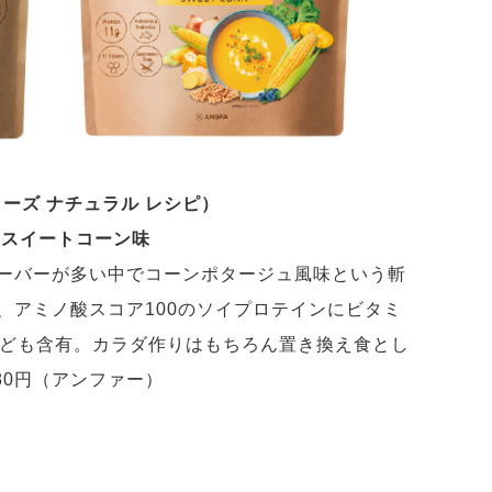
ドクターズ ナチュラル レシピ）
 スイートコーン味
ーバーが多い中でコーンポタージュ風味という斬
、アミノ酸スコア100のソイプロテインにビタミ
なども含有。カラダ作りはもちろん置き換え食とし
780円（アンファー）
ト