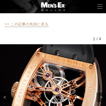
>> この記事の先頭に戻る
TOP
1
/
4
FASHION
WATCH
CAR&BIKE
LIFESTYLE
COLUMN
MAGAZINE
ABOUT SITE