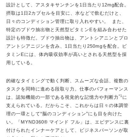
設計として、アスタキサンチンを1日当たり12mg配合。
摂取は1日2カプセルを目安に、水などで飲むだけと、
日々のコンディション管理に取り入れやすい。 また、
特定のブドウ抽出物と天然型ビタミンEを組み合わせた
設計も特徴だ。ブドウ抽出物は、アントシアニンとプロ
アントシアニジンを含み、1日当たり250mgを配合。ビ
タミンEには、体内吸収効率が高いとされる天然型を採
用している。
的確なタイミングで動く判断、スムーズな会話、複数の
タスクを同時に進める段取り力。仕事のパフォーマンス
*1
は、認知機能の一部である視覚的な記憶力や判断力
に
支えられている。だからこそ、これからは日々の体調管
理の一環として“脳のコンディション”にも目を向けた
い。「MYND360® マインド フル」は、エビデンスに裏
付けられたインナーケアとして、ビジネスパーソンが取