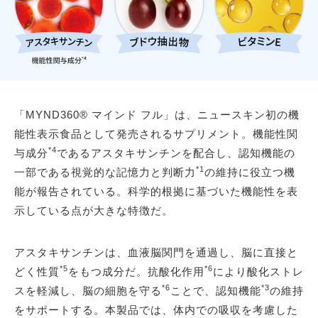
「MYND360® マインド フル」は、ニュースキン初の機
能性表示食品として発売されるサプリメント。機能性関
*4
与成分
であるアスタキサンチンを配合し、認知機能の
*1
一部である視覚的な記憶力と判断力
の維持に役立つ機
能が報告されている。科学的根拠に基づいた機能性を表
示している点が大きな特徴だ。
アスタキサンチンは、血液脳関門を通過し、脳に直接と
*5
*6
どく性質
をもつ成分だ。抗酸化作用
により酸化ストレ
*6
*3
スを軽減し、脳の細胞を守る
ことで、認知機能
の維持
をサポートする。本製品では、体内での吸収を考慮した