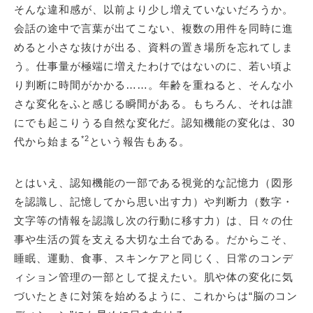
そんな違和感が、以前より少し増えていないだろうか。
会話の途中で言葉が出てこない、複数の用件を同時に進
めると小さな抜けが出る、資料の置き場所を忘れてしま
う。仕事量が極端に増えたわけではないのに、若い頃よ
り判断に時間がかかる……。年齢を重ねると、そんな小
さな変化をふと感じる瞬間がある。もちろん、それは誰
にでも起こりうる自然な変化だ。認知機能の変化は、30
*2
代から始まる
という報告もある。
とはいえ、認知機能の一部である視覚的な記憶力（図形
を認識し、記憶してから思い出す力）や判断力（数字・
文字等の情報を認識し次の行動に移す力）は、日々の仕
事や生活の質を支える大切な土台である。だからこそ、
睡眠、運動、食事、スキンケアと同じく、日常のコンデ
ィション管理の一部として捉えたい。肌や体の変化に気
づいたときに対策を始めるように、これからは“脳のコン