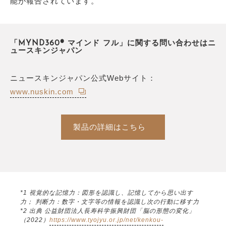
能が報告されています。
「MYND360® マインド フル」に関する問い合わせはニ
ュースキンジャパン
ニュースキンジャパン公式Webサイト：
www.nuskin.com
製品の詳細はこちら
*1 視覚的な記憶力：図形を認識し、記憶してから思い出す
力； 判断力：数字・文字等の情報を認識し次の行動に移す力
*2 出典 公益財団法人長寿科学振興財団「脳の形態の変化」
（2022）
https://www.tyojyu.or.jp/net/kenkou-