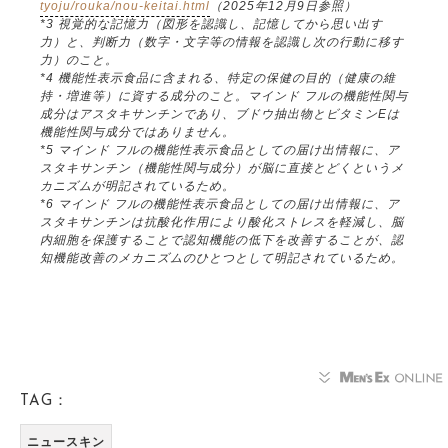
tyoju/rouka/nou-keitai.html
（2025年12月9日参照）
*3 視覚的な記憶力（図形を認識し、記憶してから思い出す
力）と、判断力（数字・文字等の情報を認識し次の行動に移す
力）のこと。
*4 機能性表示食品に含まれる、特定の保健の目的（健康の維
持・増進等）に資する成分のこと。マインド フルの機能性関与
成分はアスタキサンチンであり、ブドウ抽出物とビタミンEは
機能性関与成分ではありません。
*5 マインド フルの機能性表示食品としての届け出情報に、ア
スタキサンチン（機能性関与成分）が脳に直接とどくというメ
カニズムが明記されているため。
*6 マインド フルの機能性表示食品としての届け出情報に、ア
スタキサンチンは抗酸化作用により酸化ストレスを軽減し、脳
内細胞を保護することで認知機能の低下を改善することが、認
知機能改善のメカニズムのひとつとして明記されているため。
TAG：
ニュースキン