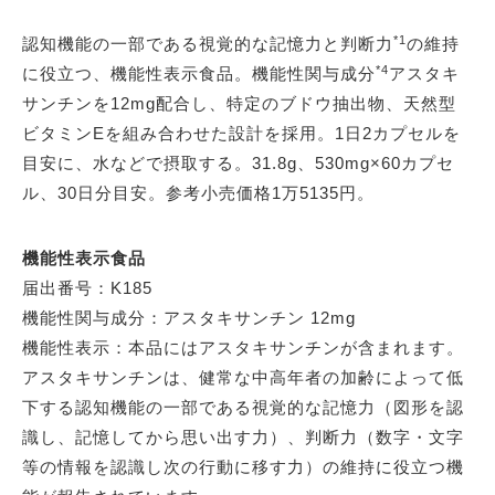
*1
認知機能の一部である視覚的な記憶力と判断力
の維持
*4
に役立つ、機能性表示食品。機能性関与成分
アスタキ
サンチンを12mg配合し、特定のブドウ抽出物、天然型
ビタミンEを組み合わせた設計を採用。1日2カプセルを
目安に、水などで摂取する。31.8g、530mg×60カプセ
ル、30日分目安。参考小売価格1万5135円。
機能性表示食品
届出番号：K185
機能性関与成分：アスタキサンチン 12mg
機能性表示：本品にはアスタキサンチンが含まれます。
アスタキサンチンは、健常な中高年者の加齢によって低
下する認知機能の一部である視覚的な記憶力（図形を認
識し、記憶してから思い出す力）、判断力（数字・文字
等の情報を認識し次の行動に移す力）の維持に役立つ機