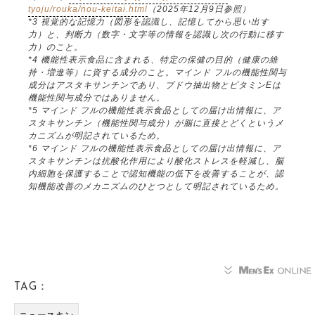
tyoju/rouka/nou-keitai.html
（2025年12月9日参照）
*3 視覚的な記憶力（図形を認識し、記憶してから思い出す
力）と、判断力（数字・文字等の情報を認識し次の行動に移す
力）のこと。
*4 機能性表示食品に含まれる、特定の保健の目的（健康の維
持・増進等）に資する成分のこと。マインド フルの機能性関与
成分はアスタキサンチンであり、ブドウ抽出物とビタミンEは
機能性関与成分ではありません。
*5 マインド フルの機能性表示食品としての届け出情報に、ア
スタキサンチン（機能性関与成分）が脳に直接とどくというメ
カニズムが明記されているため。
*6 マインド フルの機能性表示食品としての届け出情報に、ア
スタキサンチンは抗酸化作用により酸化ストレスを軽減し、脳
内細胞を保護することで認知機能の低下を改善することが、認
知機能改善のメカニズムのひとつとして明記されているため。
TAG：