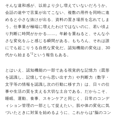
そんな違和感が、以前より少し増えていないだろうか。
会話の途中で言葉が出てこない、複数の用件を同時に進
めると小さな抜けが出る、資料の置き場所を忘れてしま
う。仕事量が極端に増えたわけではないのに、若い頃よ
り判断に時間がかかる……。年齢を重ねると、そんな小
さな変化をふと感じる瞬間がある。もちろん、それは誰
にでも起こりうる自然な変化だ。認知機能の変化は、30
*2
代から始まる
という報告もある。
とはいえ、認知機能の一部である視覚的な記憶力（図形
を認識し、記憶してから思い出す力）や判断力（数字・
文字等の情報を認識し次の行動に移す力）は、日々の仕
事や生活の質を支える大切な土台である。だからこそ、
睡眠、運動、食事、スキンケアと同じく、日常のコンデ
ィション管理の一部として捉えたい。肌や体の変化に気
づいたときに対策を始めるように、これからは“脳のコン