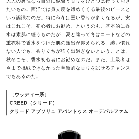
大人の男性なら自分に似合う香りをひとつは持っておき
たいもの。西洋では身支度を締めくくる最後のピースと
いう認識なのだ。特に秋冬は重い香りが多くなるが、実
サイトマップ
はこれこそ、初心者にお勧め。というのも、基本的に香
水は素肌に纏うものだが、夏と違って冬はコートなどの
重衣料で香水をつけた肌の露出が抑えられる。纏い慣れ
ない人でも、香り立ちが強く出過ぎないということは、
秋冬こそ、香水初心者にお勧めなのだ。また、上級者は
今まで挑戦できなかった革新的な香りを試せるチャンス
でもあるのだ。
［ウッディー系］
CREED（クリード）
クリード アブソリュ アバントゥス オーデパルファム