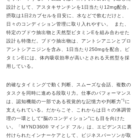
設計として、アスタキサンチンを1日当たり12mg配合。
摂取は1日2カプセルを目安に、水などで飲むだけと、
日々のコンディション管理に取り入れやすい。 また、
特定のブドウ抽出物と天然型ビタミンEを組み合わせた
設計も特徴だ。ブドウ抽出物は、アントシアニンとプロ
アントシアニジンを含み、1日当たり250mgを配合。ビ
タミンEには、体内吸収効率が高いとされる天然型を採
用している。
的確なタイミングで動く判断、スムーズな会話、複数の
タスクを同時に進める段取り力。仕事のパフォーマンス
*1
は、認知機能の一部である視覚的な記憶力や判断力
に
支えられている。だからこそ、これからは日々の体調管
理の一環として“脳のコンディション”にも目を向けた
い。「MYND360® マインド フル」は、エビデンスに裏
付けられたインナーケアとして、ビジネスパーソンが取