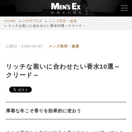
HOME
LIFESTYLE
メンズ美容・健康
リッチな装いに合わせたい香水10選～クリード～
TOP
公開日：2025/03/23
メンズ美容・健康
FASHION
WATCH
リッチな装いに合わせたい香水10選～
クリード～
CAR&BIKE
LIFESTYLE
COLUMN
厚着な冬こそ香りを効果的に使おう
MAGAZINE
ABOUT SITE