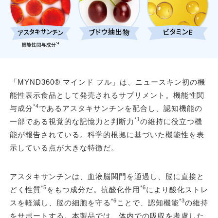
「MYND360® マインド フル」は、ニュースキン初の機
能性表示食品として発売されるサプリメント。機能性関
*4
与成分
であるアスタキサンチンを配合し、認知機能の
*1
一部である視覚的な記憶力と判断力
の維持に役立つ機
能が報告されている。科学的根拠に基づいた機能性を表
示している点が大きな特徴だ。
アスタキサンチンは、血液脳関門を通過し、脳に直接と
*5
*6
どく性質
をもつ成分だ。抗酸化作用
により酸化ストレ
*6
*3
スを軽減し、脳の細胞を守る
ことで、認知機能
の維持
をサポートする。本製品では、体内での吸収を考慮した