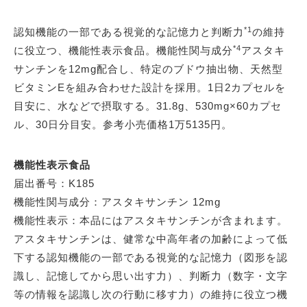
*1
認知機能の一部である視覚的な記憶力と判断力
の維持
*4
に役立つ、機能性表示食品。機能性関与成分
アスタキ
サンチンを12mg配合し、特定のブドウ抽出物、天然型
ビタミンEを組み合わせた設計を採用。1日2カプセルを
目安に、水などで摂取する。31.8g、530mg×60カプセ
ル、30日分目安。参考小売価格1万5135円。
機能性表示食品
届出番号：K185
機能性関与成分：アスタキサンチン 12mg
機能性表示：本品にはアスタキサンチンが含まれます。
アスタキサンチンは、健常な中高年者の加齢によって低
下する認知機能の一部である視覚的な記憶力（図形を認
識し、記憶してから思い出す力）、判断力（数字・文字
等の情報を認識し次の行動に移す力）の維持に役立つ機