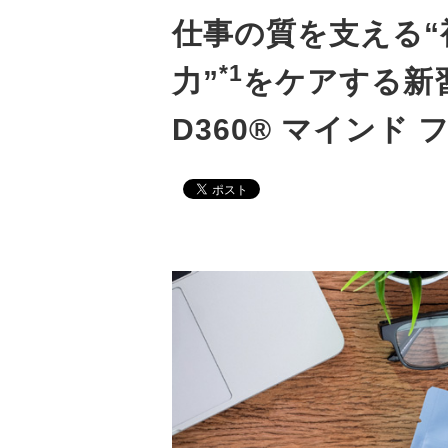
仕事の質を支える“
*1
力”
をケアする新
D360® マインド 