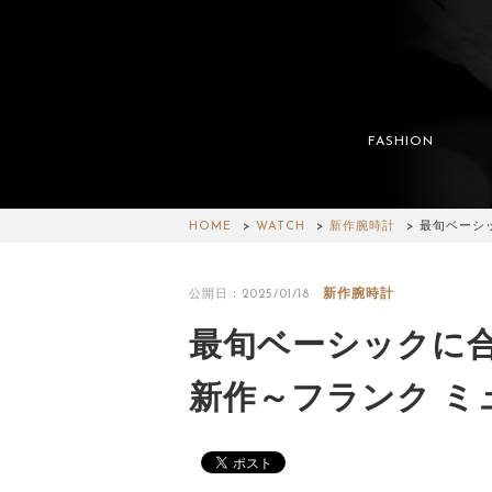
FASHION
HOME
WATCH
新作腕時計
最旬ベーシ
新作腕時計
公開日：2025/01/18
最旬ベーシックに
新作～フランク ミ