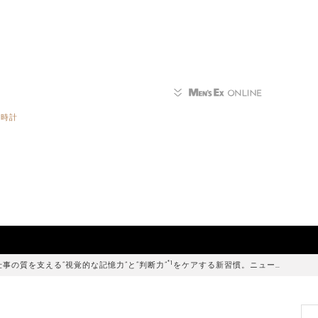
作時計
*1
仕事の質を支える“視覚的な記憶力”と“判断力”
をケアする新習慣。ニュー…