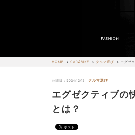
FASHION
HOME
CAR&BIKE
クルマ選び
エグゼク
クルマ選び
公開日：2024/12/15
エグゼクティブの
とは？