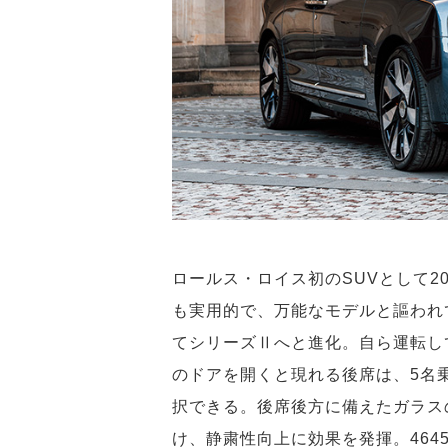
ロールス・ロイス初のSUVとして2
も実用的で、万能なモデルと謳われて
てシリーズⅡへと進化。自ら運転し
のドアを開くと現れる後席は、5名
択できる。後席後方に備えたガラス
け、静粛性向上に効果を発揮。464