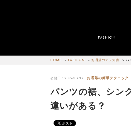
FASHION
HOME
FASHION
お洒落のマメ知識
パ
お洒落の簡単テクニック
公開日：2024/04/13
パンツの裾、シン
違いがある？