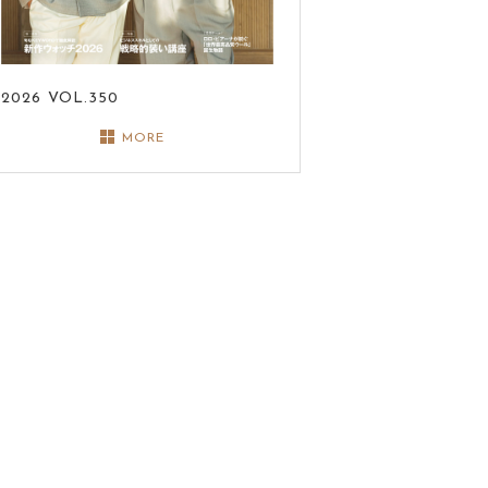
2026
VOL.350
MORE