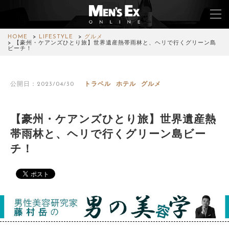
HOME
LIFESTYLE
グルメ
【豪州・ケアンズひとり旅】世界遺産熱帯雨林と、ヘリで行くグリーン島
ビーチ！
TOP
公開日：2023/04/30
トラベル
ホテル
グルメ
FASHION
WATCH
【豪州・ケアンズひとり旅】世界遺産熱
帯雨林と、ヘリで行くグリーン島ビー
CAR&BIKE
チ！
LIFESTYLE
COLUMN
MAGAZINE
ABOUT SITE