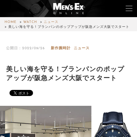
HOME
WATCH
ニュース
美しい海を守る！ブランパンのポップアップが阪急メンズ⼤阪でスタート
TOP
公開日：2022/09/26
新作腕時計
ニュース
FASHION
WATCH
美しい海を守る！ブランパンのポップ
アップが阪急メンズ⼤阪でスタート
CAR&BIKE
LIFESTYLE
COLUMN
MAGAZINE
ABOUT SITE