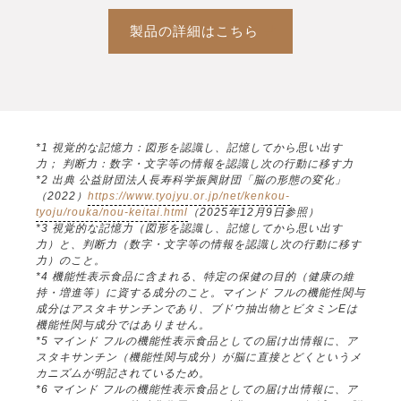
製品の詳細はこちら
*1 視覚的な記憶力：図形を認識し、記憶してから思い出す
力； 判断力：数字・文字等の情報を認識し次の行動に移す力
*2 出典 公益財団法人長寿科学振興財団「脳の形態の変化」
（2022）
https://www.tyojyu.or.jp/net/kenkou-
tyoju/rouka/nou-keitai.html
（2025年12月9日参照）
*3 視覚的な記憶力（図形を認識し、記憶してから思い出す
力）と、判断力（数字・文字等の情報を認識し次の行動に移す
力）のこと。
*4 機能性表示食品に含まれる、特定の保健の目的（健康の維
持・増進等）に資する成分のこと。マインド フルの機能性関与
成分はアスタキサンチンであり、ブドウ抽出物とビタミンEは
機能性関与成分ではありません。
*5 マインド フルの機能性表示食品としての届け出情報に、ア
スタキサンチン（機能性関与成分）が脳に直接とどくというメ
カニズムが明記されているため。
*6 マインド フルの機能性表示食品としての届け出情報に、ア