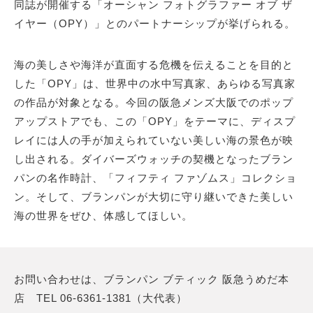
同誌が開催する「オーシャン フォトグラファー オブ ザ
イヤー（OPY）」とのパートナーシップが挙げられる。
海の美しさや海洋が直⾯する危機を伝えることを⽬的と
した「OPY」は、世界中の⽔中写真家、あらゆる写真家
の作品が対象となる。今回の阪急メンズ⼤阪でのポップ
アップストアでも、この「OPY」をテーマに、ディスプ
レイには⼈の⼿が加えられていない美しい海の景⾊が映
し出される。ダイバーズウォッチの契機となったブラン
パンの名作時計、「フィフティ ファゾムス」コレクショ
ン。そして、ブランパンが⼤切に守り継いできた美しい
海の世界をぜひ、体感してほしい。
お問い合わせは、ブランパン ブティック 阪急うめだ本
店 TEL 06-6361-1381（大代表）