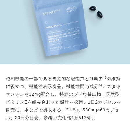
*1
認知機能の一部である視覚的な記憶力と判断力
の維持
*4
に役立つ、機能性表示食品。機能性関与成分
アスタキ
サンチンを12mg配合し、特定のブドウ抽出物、天然型
ビタミンEを組み合わせた設計を採用。1日2カプセルを
目安に、水などで摂取する。31.8g、530mg×60カプセ
ル、30日分目安。参考小売価格1万5135円。