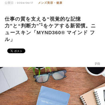
公開日：2026/06/17
メンズ美容・健康
仕事の質を支える“視覚的な記憶
*1
力”と“判断力”
をケアする新習慣。ニ
ュースキン「MYND360® マインド フ
ル」
PR