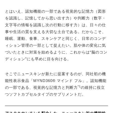
とはいえ、認知機能の一部である視覚的な記憶力（図形
を認識し、記憶してから思い出す力）や判断力（数字・
文字等の情報を認識し次の行動に移す力）は、日々の仕
事や生活の質を支える大切な土台である。だからこそ、
睡眠、運動、食事、スキンケアと同じく、日常のコンデ
ィション管理の一部として捉えたい。肌や体の変化に気
づいたときに対策を始めるように、これからは“脳のコン
ディション”にも早めに目を向ける。
そこでニュースキンが新たに提案するのが、同社初の機
能性表示食品「MYND360® マインド フル」。認知機能
*1
の一部である、視覚的な記憶力と判断力
の維持に役立
つソフトカプセルタイプのサプリメントだ。