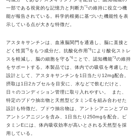
*1
一部である視覚的な記憶力と判断力
の維持に役立つ機
能が報告されている。科学的根拠に基づいた機能性を表
示している点が大きな特徴だ。
アスタキサンチンは、血液脳関門を通過し、脳に直接と
*5
*6
どく性質
をもつ成分だ。抗酸化作用
により酸化ストレ
*6
*3
スを軽減し、脳の細胞を守る
ことで、認知機能
の維持
をサポートする。本製品では、体内での吸収を考慮した
設計として、アスタキサンチンを1日当たり12mg配合。
摂取は1日2カプセルを目安に、水などで飲むだけと、
日々のコンディション管理に取り入れやすい。 また、
特定のブドウ抽出物と天然型ビタミンEを組み合わせた
設計も特徴だ。ブドウ抽出物は、アントシアニンとプロ
アントシアニジンを含み、1日当たり250mgを配合。ビ
タミンEには、体内吸収効率が高いとされる天然型を採
用している。