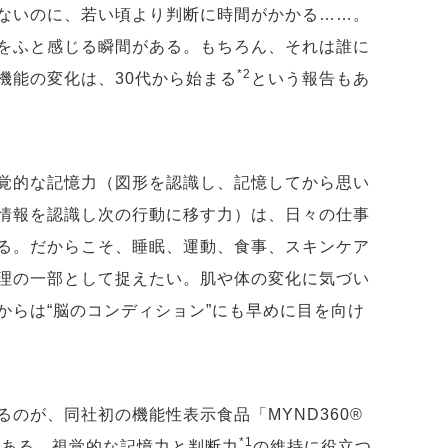
ないのに、若い頃より判断に時間がかかる……。
をふと感じる瞬間がある。もちろん、それは誰に
*2
機能の変化は、30代から始まる
という報告もあ
覚的な記憶力（図形を認識し、記憶してから思い
情報を認識し次の行動に移す力）は、日々の仕事
る。だからこそ、睡眠、運動、食事、スキンケア
理の一部として捉えたい。肌や体の変化に気づい
からは“脳のコンディション”にも早めに目を向け
のが、同社初の機能性表示食品「MYND360®
*1
である、視覚的な記憶力と判断力
の維持に役立つ