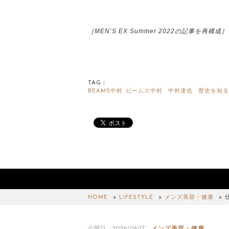
［MEN’S EX Summer 2022の記事を再構成］
TAG：
BEAMS中村
ビームス中村
中村達也
歴史を知る
HOME
LIFESTYLE
メンズ美容・健康
メンズ美容・健康
公開日：2026/06/17