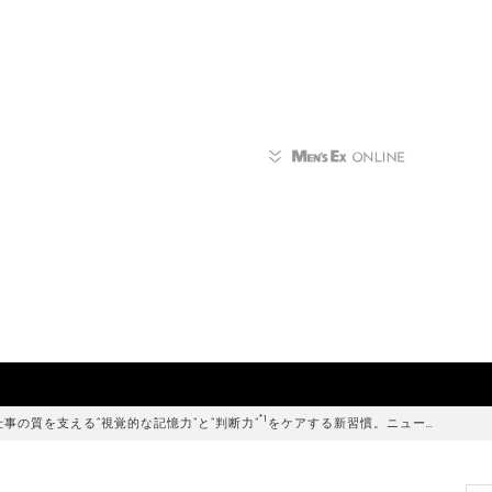
*1
仕事の質を支える“視覚的な記憶力”と“判断力”
をケアする新習慣。ニュー…