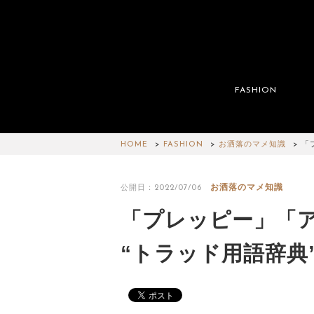
FASHION
HOME
FASHION
お洒落のマメ知識
「
お洒落のマメ知識
公開日：2022/07/06
「プレッピー」「ア
“トラッド用語辞典