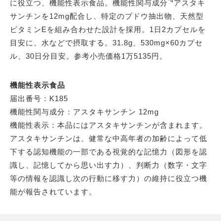
*4
に役立つ、機能性表示食品。機能性関与成分
アスタキ
サンチンを12mg配合し、特定のブドウ抽出物、天然型
ビタミンEを組み合わせた設計を採用。1日2カプセルを
目安に、水などで摂取する。31.8g、530mg×60カプセ
ル、30日分目安。参考小売価格1万5135円。
機能性表示食品
届出番号：K185
機能性関与成分：アスタキサンチン 12mg
機能性表示：本品にはアスタキサンチンが含まれます。
アスタキサンチンは、健常な中高年者の加齢によって低
下する認知機能の一部である視覚的な記憶力（図形を認
識し、記憶してから思い出す力）、判断力（数字・文字
等の情報を認識し次の行動に移す力）の維持に役立つ機
能が報告されています。