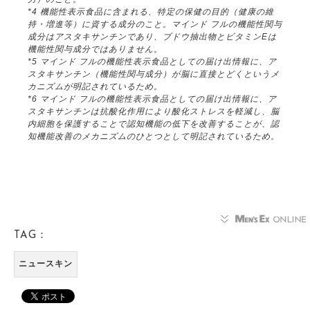
*4 機能性表示食品に含まれる、特定の保健の目的（健康の維
持・増進等）に資する成分のこと。マインド フルの機能性関与
成分はアスタキサンチンであり、ブドウ抽出物とビタミンEは
機能性関与成分ではありません。
*5 マインド フルの機能性表示食品としての届け出情報に、ア
スタキサンチン（機能性関与成分）が脳に直接とどくというメ
カニズムが明記されているため。
*6 マインド フルの機能性表示食品としての届け出情報に、ア
スタキサンチンは抗酸化作用により酸化ストレスを軽減し、脳
内細胞を保護することで認知機能の低下を改善することが、認
知機能改善のメカニズムのひとつとして明記されているため。
TAG：
ニュースキン