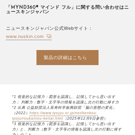
「MYND360® マインド フル」に関する問い合わせはニ
ュースキンジャパン
ニュースキンジャパン公式Webサイト：
www.nuskin.com
製品の詳細はこちら
*1 視覚的な記憶力：図形を認識し、記憶してから思い出す
力； 判断力：数字・文字等の情報を認識し次の行動に移す力
*2 出典 公益財団法人長寿科学振興財団「脳の形態の変化」
（2022）
https://www.tyojyu.or.jp/net/kenkou-
tyoju/rouka/nou-keitai.html
（2025年12月9日参照）
*3 視覚的な記憶力（図形を認識し、記憶してから思い出す
力）と、判断力（数字・文字等の情報を認識し次の行動に移す
力）のこと。