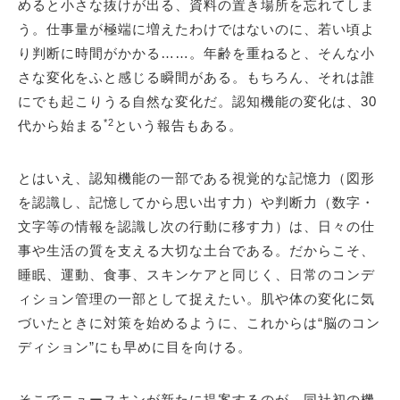
めると小さな抜けが出る、資料の置き場所を忘れてしま
う。仕事量が極端に増えたわけではないのに、若い頃よ
り判断に時間がかかる……。年齢を重ねると、そんな小
さな変化をふと感じる瞬間がある。もちろん、それは誰
にでも起こりうる自然な変化だ。認知機能の変化は、30
*2
代から始まる
という報告もある。
とはいえ、認知機能の一部である視覚的な記憶力（図形
を認識し、記憶してから思い出す力）や判断力（数字・
文字等の情報を認識し次の行動に移す力）は、日々の仕
事や生活の質を支える大切な土台である。だからこそ、
睡眠、運動、食事、スキンケアと同じく、日常のコンデ
ィション管理の一部として捉えたい。肌や体の変化に気
づいたときに対策を始めるように、これからは“脳のコン
ディション”にも早めに目を向ける。
そこでニュースキンが新たに提案するのが、同社初の機