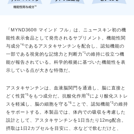
「MYND360® マインド フル」は、ニュースキン初の機
能性表示食品として発売されるサプリメント。機能性関
*4
与成分
であるアスタキサンチンを配合し、認知機能の
*1
一部である視覚的な記憶力と判断力
の維持に役立つ機
能が報告されている。科学的根拠に基づいた機能性を表
示している点が大きな特徴だ。
アスタキサンチンは、血液脳関門を通過し、脳に直接と
*5
*6
どく性質
をもつ成分だ。抗酸化作用
により酸化ストレ
*6
*3
スを軽減し、脳の細胞を守る
ことで、認知機能
の維持
をサポートする。本製品では、体内での吸収を考慮した
設計として、アスタキサンチンを1日当たり12mg配合。
摂取は1日2カプセルを目安に、水などで飲むだけと、