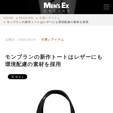
HOME
FASHION
今買いアイテム
モンブランの新作トートはレザーにも環境配慮の素材を採用
TOP
公開日：2022/05/31
今買いアイテム
FASHION
WATCH
モンブランの新作トートはレザーにも
環境配慮の素材を採用
CAR&BIKE
LIFESTYLE
COLUMN
MAGAZINE
ABOUT SITE