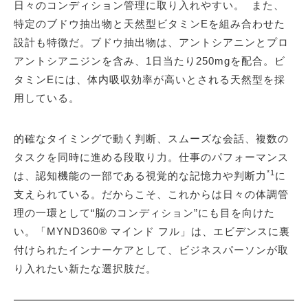
日々のコンディション管理に取り入れやすい。 また、
特定のブドウ抽出物と天然型ビタミンEを組み合わせた
設計も特徴だ。ブドウ抽出物は、アントシアニンとプロ
アントシアニジンを含み、1日当たり250mgを配合。ビ
タミンEには、体内吸収効率が高いとされる天然型を採
用している。
的確なタイミングで動く判断、スムーズな会話、複数の
タスクを同時に進める段取り力。仕事のパフォーマンス
*1
は、認知機能の一部である視覚的な記憶力や判断力
に
支えられている。だからこそ、これからは日々の体調管
理の一環として“脳のコンディション”にも目を向けた
い。「MYND360® マインド フル」は、エビデンスに裏
付けられたインナーケアとして、ビジネスパーソンが取
り入れたい新たな選択肢だ。