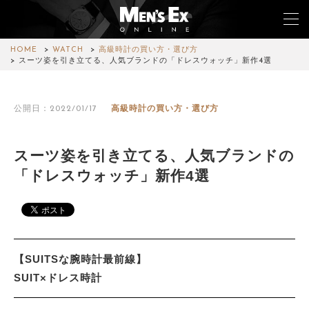
HOME
WATCH
高級時計の買い方・選び方
スーツ姿を引き立てる、人気ブランドの「ドレスウォッチ」新作4選
TOP
公開日：2022/01/17
高級時計の買い方・選び方
FASHION
WATCH
スーツ姿を引き立てる、人気ブランドの
「ドレスウォッチ」新作4選
CAR&BIKE
LIFESTYLE
COLUMN
【SUITSな腕時計最前線】
MAGAZINE
SUIT×ドレス時計
ABOUT SITE