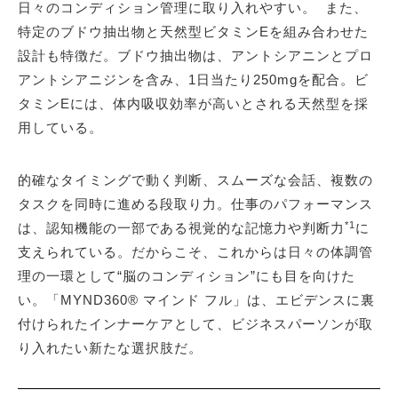
日々のコンディション管理に取り入れやすい。 また、
特定のブドウ抽出物と天然型ビタミンEを組み合わせた
設計も特徴だ。ブドウ抽出物は、アントシアニンとプロ
アントシアニジンを含み、1日当たり250mgを配合。ビ
タミンEには、体内吸収効率が高いとされる天然型を採
用している。
的確なタイミングで動く判断、スムーズな会話、複数の
タスクを同時に進める段取り力。仕事のパフォーマンス
*1
は、認知機能の一部である視覚的な記憶力や判断力
に
支えられている。だからこそ、これからは日々の体調管
理の一環として“脳のコンディション”にも目を向けた
い。「MYND360® マインド フル」は、エビデンスに裏
付けられたインナーケアとして、ビジネスパーソンが取
り入れたい新たな選択肢だ。