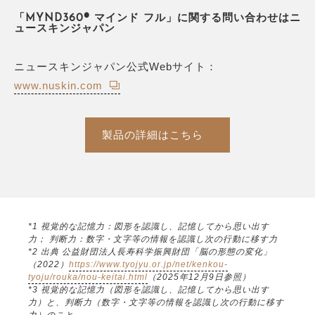
「MYND360® マインド フル」に関する問い合わせはニ
ュースキンジャパン
ニュースキンジャパン公式Webサイト：
www.nuskin.com
製品の詳細はこちら
*1 視覚的な記憶力：図形を認識し、記憶してから思い出す
力； 判断力：数字・文字等の情報を認識し次の行動に移す力
*2 出典 公益財団法人長寿科学振興財団「脳の形態の変化」
（2022）
https://www.tyojyu.or.jp/net/kenkou-
tyoju/rouka/nou-keitai.html
（2025年12月9日参照）
*3 視覚的な記憶力（図形を認識し、記憶してから思い出す
力）と、判断力（数字・文字等の情報を認識し次の行動に移す