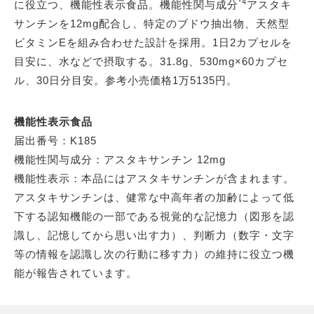
*4
に役立つ、機能性表示食品。機能性関与成分
アスタキ
サンチンを12mg配合し、特定のブドウ抽出物、天然型
ビタミンEを組み合わせた設計を採用。1日2カプセルを
目安に、水などで摂取する。31.8g、530mg×60カプセ
ル、30日分目安。参考小売価格1万5135円。
機能性表示食品
届出番号：K185
機能性関与成分：アスタキサンチン 12mg
機能性表示：本品にはアスタキサンチンが含まれます。
アスタキサンチンは、健常な中高年者の加齢によって低
下する認知機能の一部である視覚的な記憶力（図形を認
識し、記憶してから思い出す力）、判断力（数字・文字
等の情報を認識し次の行動に移す力）の維持に役立つ機
能が報告されています。