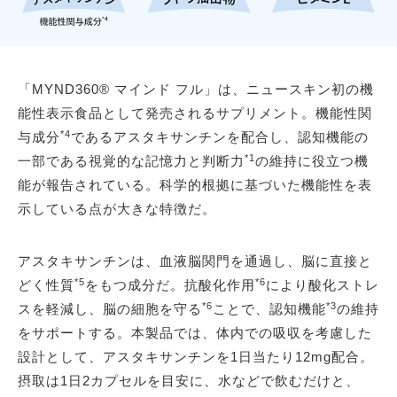
「MYND360® マインド フル」は、ニュースキン初の機
能性表示食品として発売されるサプリメント。機能性関
*4
与成分
であるアスタキサンチンを配合し、認知機能の
*1
一部である視覚的な記憶力と判断力
の維持に役立つ機
能が報告されている。科学的根拠に基づいた機能性を表
示している点が大きな特徴だ。
アスタキサンチンは、血液脳関門を通過し、脳に直接と
*5
*6
どく性質
をもつ成分だ。抗酸化作用
により酸化ストレ
*6
*3
スを軽減し、脳の細胞を守る
ことで、認知機能
の維持
をサポートする。本製品では、体内での吸収を考慮した
設計として、アスタキサンチンを1日当たり12mg配合。
摂取は1日2カプセルを目安に、水などで飲むだけと、