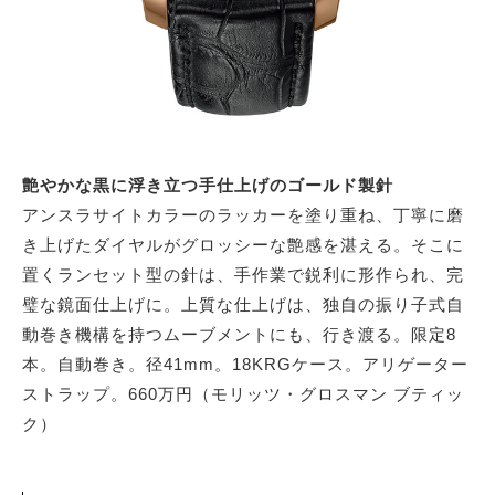
艶やかな黒に浮き立つ手仕上げのゴールド製針
アンスラサイトカラーのラッカーを塗り重ね、丁寧に磨
き上げたダイヤルがグロッシーな艶感を湛える。そこに
置くランセット型の針は、手作業で鋭利に形作られ、完
璧な鏡面仕上げに。上質な仕上げは、独自の振り子式自
動巻き機構を持つムーブメントにも、行き渡る。限定8
本。自動巻き。径41mm。18KRGケース。アリゲーター
ストラップ。660万円（モリッツ・グロスマン ブティッ
ク）