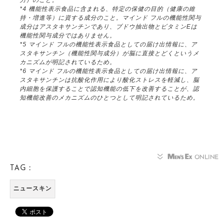
力）のこと。
*4 機能性表示食品に含まれる、特定の保健の目的（健康の維
持・増進等）に資する成分のこと。マインド フルの機能性関与
成分はアスタキサンチンであり、ブドウ抽出物とビタミンEは
機能性関与成分ではありません。
*5 マインド フルの機能性表示食品としての届け出情報に、ア
スタキサンチン（機能性関与成分）が脳に直接とどくというメ
カニズムが明記されているため。
*6 マインド フルの機能性表示食品としての届け出情報に、ア
スタキサンチンは抗酸化作用により酸化ストレスを軽減し、脳
内細胞を保護することで認知機能の低下を改善することが、認
知機能改善のメカニズムのひとつとして明記されているため。
TAG：
ニュースキン