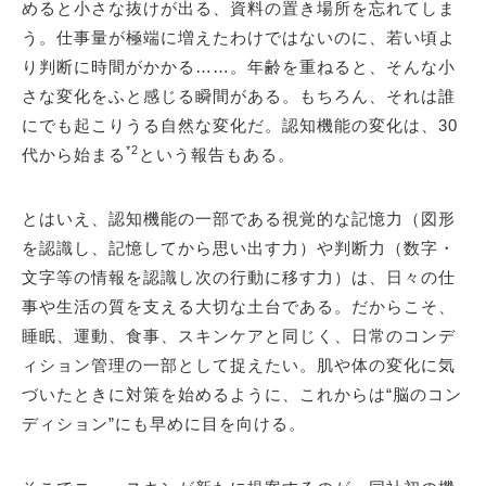
めると小さな抜けが出る、資料の置き場所を忘れてしま
う。仕事量が極端に増えたわけではないのに、若い頃よ
り判断に時間がかかる……。年齢を重ねると、そんな小
さな変化をふと感じる瞬間がある。もちろん、それは誰
にでも起こりうる自然な変化だ。認知機能の変化は、30
*2
代から始まる
という報告もある。
とはいえ、認知機能の一部である視覚的な記憶力（図形
を認識し、記憶してから思い出す力）や判断力（数字・
文字等の情報を認識し次の行動に移す力）は、日々の仕
事や生活の質を支える大切な土台である。だからこそ、
睡眠、運動、食事、スキンケアと同じく、日常のコンデ
ィション管理の一部として捉えたい。肌や体の変化に気
づいたときに対策を始めるように、これからは“脳のコン
ディション”にも早めに目を向ける。