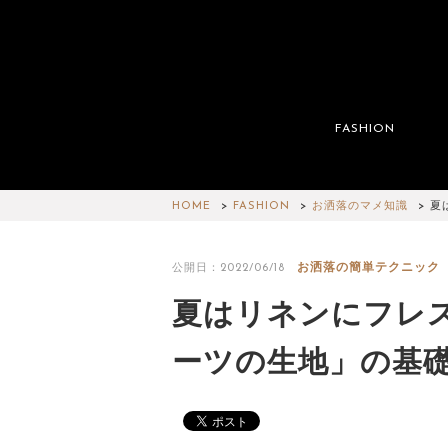
FASHION
HOME
FASHION
お洒落のマメ知識
夏
お洒落の簡単テクニック
公開日：2022/06/18
夏はリネンにフレ
ーツの生地」の基