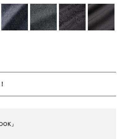
！
OOK」