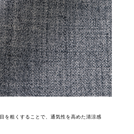
2.フ
目を粗くすることで、通気性を高めた清涼感
強撚糸
通気性