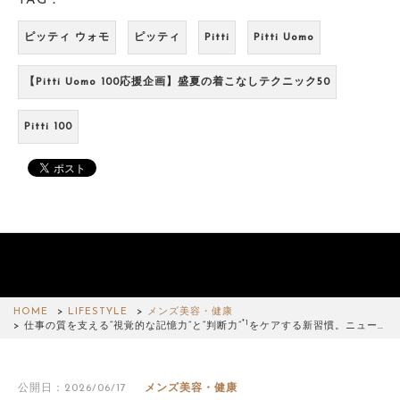
TAG：
ピッティ ウォモ
ピッティ
Pitti
Pitti Uomo
【Pitti Uomo 100応援企画】盛夏の着こなしテクニック50
Pitti 100
HOME
LIFESTYLE
メンズ美容・健康
*1
仕事の質を支える“視覚的な記憶力”と“判断力”
をケアする新習慣。ニュー…
公開日：2026/06/17
メンズ美容・健康