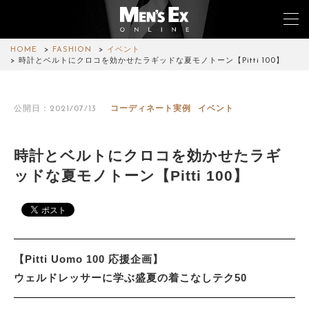
HOME
FASHION
イベント
時計とベルトにクロコを効かせたラギッドな夏モノトーン【Pitti 100】
TOP
公開日：2021/07/13
コーディネート実例
イベント
FASHION
WATCH
時計とベルトにクロコを効かせたラギ
ッドな夏モノトーン【Pitti 100】
CAR&BIKE
LIFESTYLE
COLUMN
【Pitti Uomo 100 応援企画】
MAGAZINE
ウェルドレッサーに学ぶ盛夏の着こなしテク50
ABOUT SITE