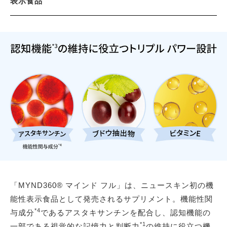
表示食品
「MYND360® マインド フル」は、ニュースキン初の機
能性表示食品として発売されるサプリメント。機能性関
*4
与成分
であるアスタキサンチンを配合し、認知機能の
*1
一部である視覚的な記憶力と判断力
の維持に役立つ機