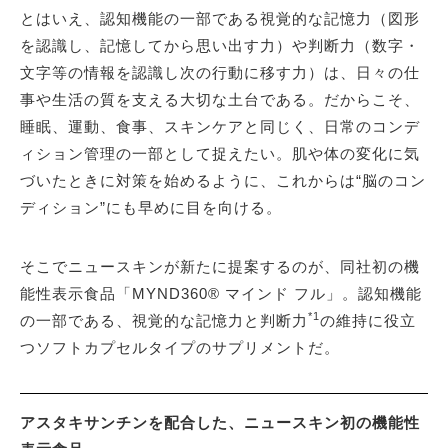
とはいえ、認知機能の一部である視覚的な記憶力（図形
を認識し、記憶してから思い出す力）や判断力（数字・
文字等の情報を認識し次の行動に移す力）は、日々の仕
事や生活の質を支える大切な土台である。だからこそ、
睡眠、運動、食事、スキンケアと同じく、日常のコンデ
ィション管理の一部として捉えたい。肌や体の変化に気
づいたときに対策を始めるように、これからは“脳のコン
ディション”にも早めに目を向ける。
そこでニュースキンが新たに提案するのが、同社初の機
能性表示食品「MYND360® マインド フル」。認知機能
*1
の一部である、視覚的な記憶力と判断力
の維持に役立
つソフトカプセルタイプのサプリメントだ。
アスタキサンチンを配合した、ニュースキン初の機能性