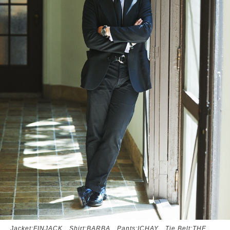
Jacket:FINJACK Shirt:BARBA Pants:ICHAY Tie,Belt:THE