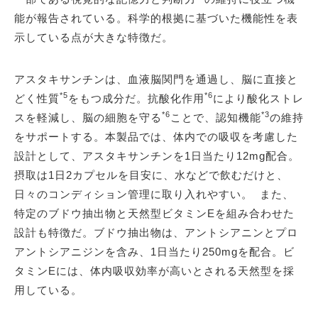
能が報告されている。科学的根拠に基づいた機能性を表
示している点が大きな特徴だ。
アスタキサンチンは、血液脳関門を通過し、脳に直接と
*5
*6
どく性質
をもつ成分だ。抗酸化作用
により酸化ストレ
*6
*3
スを軽減し、脳の細胞を守る
ことで、認知機能
の維持
をサポートする。本製品では、体内での吸収を考慮した
設計として、アスタキサンチンを1日当たり12mg配合。
摂取は1日2カプセルを目安に、水などで飲むだけと、
日々のコンディション管理に取り入れやすい。 また、
特定のブドウ抽出物と天然型ビタミンEを組み合わせた
設計も特徴だ。ブドウ抽出物は、アントシアニンとプロ
アントシアニジンを含み、1日当たり250mgを配合。ビ
タミンEには、体内吸収効率が高いとされる天然型を採
用している。