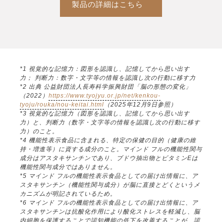
製品の詳細はこちら
*1 視覚的な記憶力：図形を認識し、記憶してから思い出す
力； 判断力：数字・文字等の情報を認識し次の行動に移す力
*2 出典 公益財団法人長寿科学振興財団「脳の形態の変化」
（2022）
https://www.tyojyu.or.jp/net/kenkou-
tyoju/rouka/nou-keitai.html
（2025年12月9日参照）
*3 視覚的な記憶力（図形を認識し、記憶してから思い出す
力）と、判断力（数字・文字等の情報を認識し次の行動に移す
力）のこと。
*4 機能性表示食品に含まれる、特定の保健の目的（健康の維
持・増進等）に資する成分のこと。マインド フルの機能性関与
成分はアスタキサンチンであり、ブドウ抽出物とビタミンEは
機能性関与成分ではありません。
*5 マインド フルの機能性表示食品としての届け出情報に、ア
スタキサンチン（機能性関与成分）が脳に直接とどくというメ
カニズムが明記されているため。
*6 マインド フルの機能性表示食品としての届け出情報に、ア
スタキサンチンは抗酸化作用により酸化ストレスを軽減し、脳
内細胞を保護することで認知機能の低下を改善することが、認