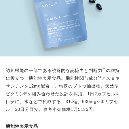
*1
認知機能の一部である視覚的な記憶力と判断力
の維持
*4
に役立つ、機能性表示食品。機能性関与成分
アスタキ
サンチンを12mg配合し、特定のブドウ抽出物、天然型
ビタミンEを組み合わせた設計を採用。1日2カプセルを
目安に、水などで摂取する。31.8g、530mg×60カプセ
ル、30日分目安。参考小売価格1万5135円。
機能性表示食品