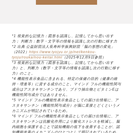
*1 視覚的な記憶力：図形を認識し、記憶してから思い出す
力； 判断力：数字・文字等の情報を認識し次の行動に移す力
*2 出典 公益財団法人長寿科学振興財団「脳の形態の変化」
（2022）
https://www.tyojyu.or.jp/net/kenkou-
tyoju/rouka/nou-keitai.html
（2025年12月9日参照）
*3 視覚的な記憶力（図形を認識し、記憶してから思い出す
力）と、判断力（数字・文字等の情報を認識し次の行動に移す
力）のこと。
*4 機能性表示食品に含まれる、特定の保健の目的（健康の維
持・増進等）に資する成分のこと。マインド フルの機能性関与
成分はアスタキサンチンであり、ブドウ抽出物とビタミンEは
機能性関与成分ではありません。
*5 マインド フルの機能性表示食品としての届け出情報に、ア
スタキサンチン（機能性関与成分）が脳に直接とどくというメ
カニズムが明記されているため。
*6 マインド フルの機能性表示食品としての届け出情報に、ア
スタキサンチンは抗酸化作用により酸化ストレスを軽減し、脳
内細胞を保護することで認知機能の低下を改善することが、認
知機能改善のメカニズムのひとつとして明記されているため。