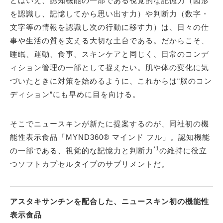
とはいえ、認知機能の一部である視覚的な記憶力（図形
を認識し、記憶してから思い出す力）や判断力（数字・
文字等の情報を認識し次の行動に移す力）は、日々の仕
事や生活の質を支える大切な土台である。だからこそ、
睡眠、運動、食事、スキンケアと同じく、日常のコンデ
ィション管理の一部として捉えたい。肌や体の変化に気
づいたときに対策を始めるように、これからは“脳のコン
ディション”にも早めに目を向ける。
そこでニュースキンが新たに提案するのが、同社初の機
能性表示食品「MYND360® マインド フル」。認知機能
*1
の一部である、視覚的な記憶力と判断力
の維持に役立
つソフトカプセルタイプのサプリメントだ。
アスタキサンチンを配合した、ニュースキン初の機能性
表示食品