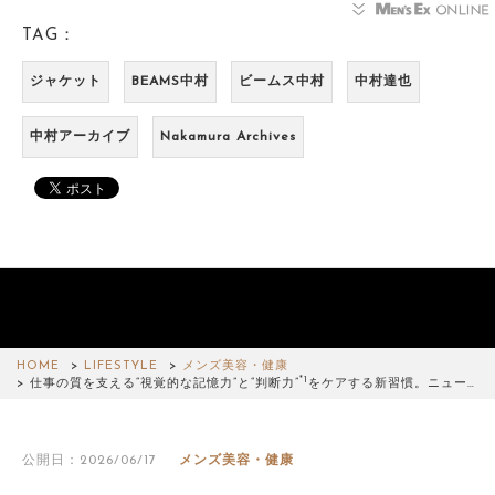
TAG：
ジャケット
BEAMS中村
ビームス中村
中村達也
中村アーカイブ
Nakamura Archives
HOME
LIFESTYLE
メンズ美容・健康
*1
仕事の質を支える“視覚的な記憶力”と“判断力”
をケアする新習慣。ニュー…
公開日：2026/06/17
メンズ美容・健康