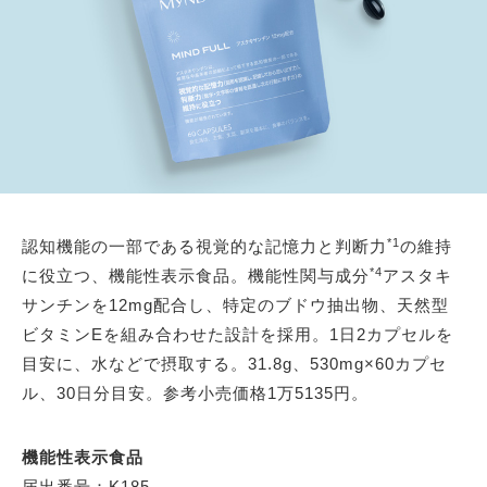
*1
認知機能の一部である視覚的な記憶力と判断力
の維持
*4
に役立つ、機能性表示食品。機能性関与成分
アスタキ
サンチンを12mg配合し、特定のブドウ抽出物、天然型
ビタミンEを組み合わせた設計を採用。1日2カプセルを
目安に、水などで摂取する。31.8g、530mg×60カプセ
ル、30日分目安。参考小売価格1万5135円。
機能性表示食品
届出番号：K185