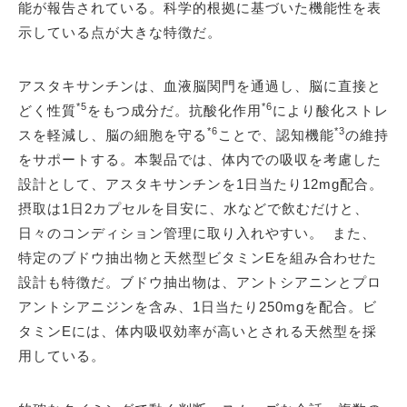
能が報告されている。科学的根拠に基づいた機能性を表
示している点が大きな特徴だ。
アスタキサンチンは、血液脳関門を通過し、脳に直接と
*5
*6
どく性質
をもつ成分だ。抗酸化作用
により酸化ストレ
*6
*3
スを軽減し、脳の細胞を守る
ことで、認知機能
の維持
をサポートする。本製品では、体内での吸収を考慮した
設計として、アスタキサンチンを1日当たり12mg配合。
摂取は1日2カプセルを目安に、水などで飲むだけと、
日々のコンディション管理に取り入れやすい。 また、
特定のブドウ抽出物と天然型ビタミンEを組み合わせた
設計も特徴だ。ブドウ抽出物は、アントシアニンとプロ
アントシアニジンを含み、1日当たり250mgを配合。ビ
タミンEには、体内吸収効率が高いとされる天然型を採
用している。