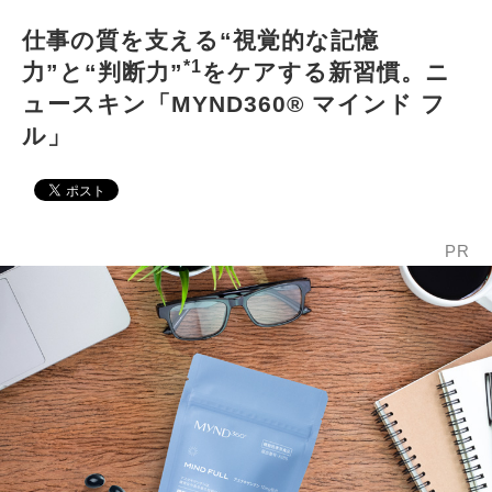
仕事の質を支える“視覚的な記憶
*1
力”と“判断力”
をケアする新習慣。ニ
ュースキン「MYND360® マインド フ
ル」
PR