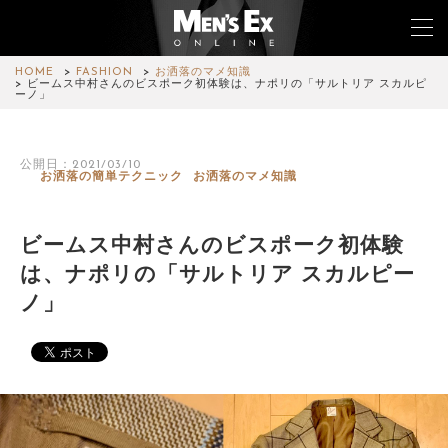
HOME
FASHION
お洒落のマメ知識
ビームス中村さんのビスポーク初体験は、ナポリの「サルトリア スカルピ
ーノ」
TOP
公開日：2021/03/10
FASHION
お洒落の簡単テクニック
お洒落のマメ知識
WATCH
ビームス中村さんのビスポーク初体験
CAR&BIKE
は、ナポリの「サルトリア スカルピー
ノ」
LIFESTYLE
COLUMN
MAGAZINE
ABOUT SITE