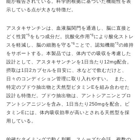
能が報告されている。科学的根拠に基づいた機能性を表
示している点が大きな特徴だ。
アスタキサンチンは、血液脳関門を通過し、脳に直接と
*5
*6
どく性質
をもつ成分だ。抗酸化作用
により酸化ストレ
*6
*3
スを軽減し、脳の細胞を守る
ことで、認知機能
の維持
をサポートする。本製品では、体内での吸収を考慮した
設計として、アスタキサンチンを1日当たり12mg配合。
摂取は1日2カプセルを目安に、水などで飲むだけと、
日々のコンディション管理に取り入れやすい。 また、
特定のブドウ抽出物と天然型ビタミンEを組み合わせた
設計も特徴だ。ブドウ抽出物は、アントシアニンとプロ
アントシアニジンを含み、1日当たり250mgを配合。ビ
タミンEには、体内吸収効率が高いとされる天然型を採
用している。
的確なタイミングで動く判断、スムーズな会話、複数の