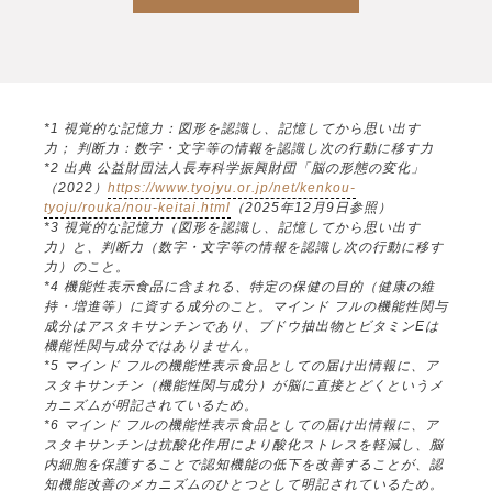
*1 視覚的な記憶力：図形を認識し、記憶してから思い出す
力； 判断力：数字・文字等の情報を認識し次の行動に移す力
*2 出典 公益財団法人長寿科学振興財団「脳の形態の変化」
（2022）
https://www.tyojyu.or.jp/net/kenkou-
tyoju/rouka/nou-keitai.html
（2025年12月9日参照）
*3 視覚的な記憶力（図形を認識し、記憶してから思い出す
力）と、判断力（数字・文字等の情報を認識し次の行動に移す
力）のこと。
*4 機能性表示食品に含まれる、特定の保健の目的（健康の維
持・増進等）に資する成分のこと。マインド フルの機能性関与
成分はアスタキサンチンであり、ブドウ抽出物とビタミンEは
機能性関与成分ではありません。
*5 マインド フルの機能性表示食品としての届け出情報に、ア
スタキサンチン（機能性関与成分）が脳に直接とどくというメ
カニズムが明記されているため。
*6 マインド フルの機能性表示食品としての届け出情報に、ア
スタキサンチンは抗酸化作用により酸化ストレスを軽減し、脳
内細胞を保護することで認知機能の低下を改善することが、認
知機能改善のメカニズムのひとつとして明記されているため。