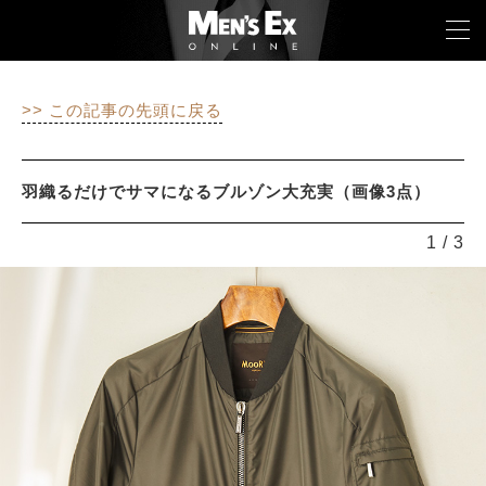
>> この記事の先頭に戻る
TOP
FASHION
羽織るだけでサマになるブルゾン大充実（画像3点）
WATCH
1
/
3
CAR&BIKE
LIFESTYLE
COLUMN
MAGAZINE
ABOUT SITE