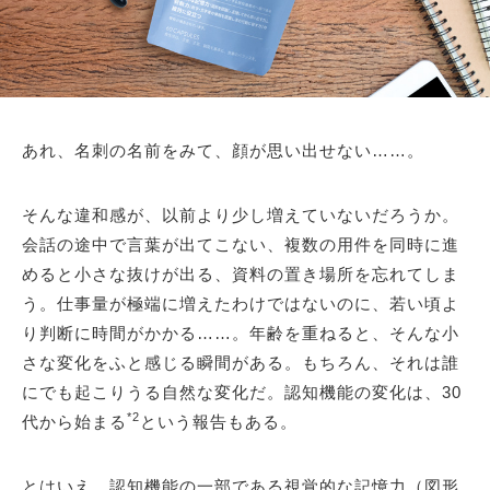
あれ、名刺の名前をみて、顔が思い出せない……。
そんな違和感が、以前より少し増えていないだろうか。
会話の途中で言葉が出てこない、複数の用件を同時に進
めると小さな抜けが出る、資料の置き場所を忘れてしま
う。仕事量が極端に増えたわけではないのに、若い頃よ
り判断に時間がかかる……。年齢を重ねると、そんな小
さな変化をふと感じる瞬間がある。もちろん、それは誰
にでも起こりうる自然な変化だ。認知機能の変化は、30
*2
代から始まる
という報告もある。
とはいえ、認知機能の一部である視覚的な記憶力（図形