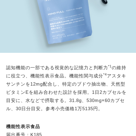
*1
認知機能の一部である視覚的な記憶力と判断力
の維持
*4
に役立つ、機能性表示食品。機能性関与成分
アスタキ
サンチンを12mg配合し、特定のブドウ抽出物、天然型
ビタミンEを組み合わせた設計を採用。1日2カプセルを
目安に、水などで摂取する。31.8g、530mg×60カプセ
ル、30日分目安。参考小売価格1万5135円。
機能性表示食品
届出番号：K185