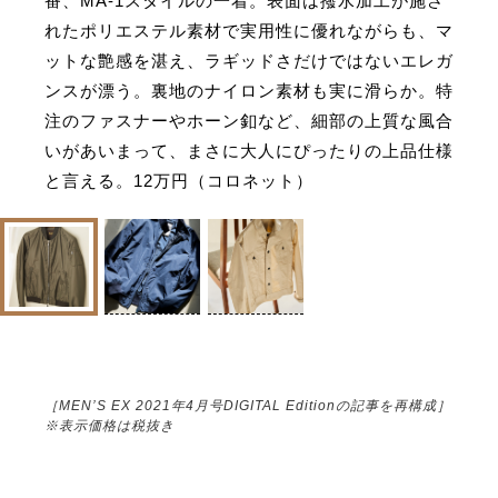
番、MA-1スタイルの一着。表面は撥水加工が施さ
れたポリエステル素材で実用性に優れながらも、マ
ットな艶感を湛え、ラギッドさだけではないエレガ
ンスが漂う。裏地のナイロン素材も実に滑らか。特
注のファスナーやホーン釦など、細部の上質な風合
いがあいまって、まさに大人にぴったりの上品仕様
と言える。12万円（コロネット）
［MEN’S EX 2021年4月号DIGITAL Editionの記事を再構成］
※表示価格は税抜き