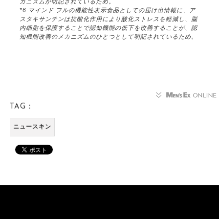
カニズムが明記されているため。
*6 マインド フルの機能性表示食品としての届け出情報に、ア
スタキサンチンは抗酸化作用により酸化ストレスを軽減し、脳
内細胞を保護することで認知機能の低下を改善することが、認
知機能改善のメカニズムのひとつとして明記されているため。
TAG：
ニュースキン