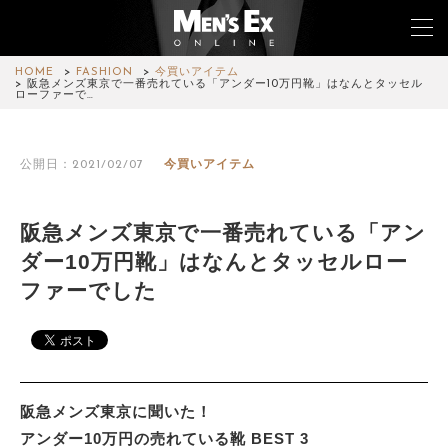
HOME
FASHION
今買いアイテム
阪急メンズ東京で一番売れている「アンダー10万円靴」はなんとタッセル
ローファーで…
TOP
公開日：2021/02/07
今買いアイテム
FASHION
WATCH
阪急メンズ東京で一番売れている「アン
ダー10万円靴」はなんとタッセルロー
CAR&BIKE
ファーでした
LIFESTYLE
COLUMN
MAGAZINE
阪急メンズ東京に聞いた！
アンダー10万円の売れている靴 BEST 3
ABOUT SITE