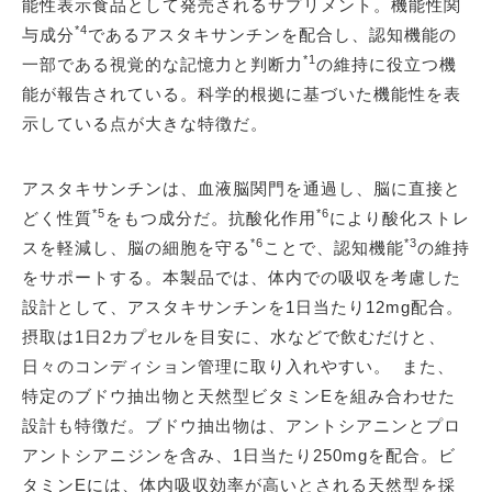
能性表示食品として発売されるサプリメント。機能性関
*4
与成分
であるアスタキサンチンを配合し、認知機能の
*1
一部である視覚的な記憶力と判断力
の維持に役立つ機
能が報告されている。科学的根拠に基づいた機能性を表
示している点が大きな特徴だ。
アスタキサンチンは、血液脳関門を通過し、脳に直接と
*5
*6
どく性質
をもつ成分だ。抗酸化作用
により酸化ストレ
*6
*3
スを軽減し、脳の細胞を守る
ことで、認知機能
の維持
をサポートする。本製品では、体内での吸収を考慮した
設計として、アスタキサンチンを1日当たり12mg配合。
摂取は1日2カプセルを目安に、水などで飲むだけと、
日々のコンディション管理に取り入れやすい。 また、
特定のブドウ抽出物と天然型ビタミンEを組み合わせた
設計も特徴だ。ブドウ抽出物は、アントシアニンとプロ
アントシアニジンを含み、1日当たり250mgを配合。ビ
タミンEには、体内吸収効率が高いとされる天然型を採