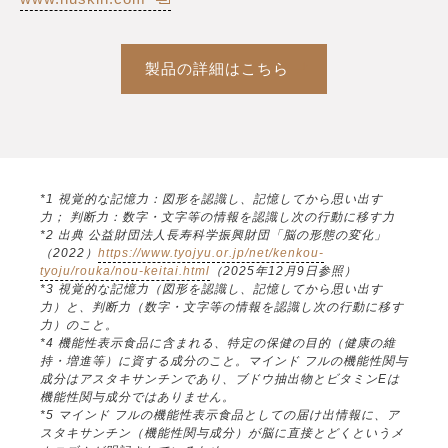
製品の詳細はこちら
*1 視覚的な記憶力：図形を認識し、記憶してから思い出す
力； 判断力：数字・文字等の情報を認識し次の行動に移す力
*2 出典 公益財団法人長寿科学振興財団「脳の形態の変化」
（2022）
https://www.tyojyu.or.jp/net/kenkou-
tyoju/rouka/nou-keitai.html
（2025年12月9日参照）
*3 視覚的な記憶力（図形を認識し、記憶してから思い出す
力）と、判断力（数字・文字等の情報を認識し次の行動に移す
力）のこと。
*4 機能性表示食品に含まれる、特定の保健の目的（健康の維
持・増進等）に資する成分のこと。マインド フルの機能性関与
成分はアスタキサンチンであり、ブドウ抽出物とビタミンEは
機能性関与成分ではありません。
*5 マインド フルの機能性表示食品としての届け出情報に、ア
スタキサンチン（機能性関与成分）が脳に直接とどくというメ