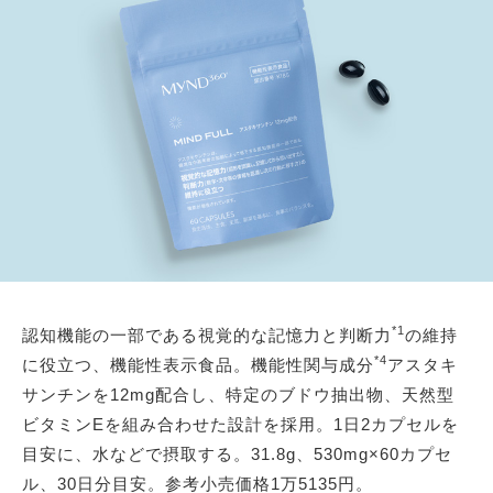
*1
認知機能の一部である視覚的な記憶力と判断力
の維持
*4
に役立つ、機能性表示食品。機能性関与成分
アスタキ
サンチンを12mg配合し、特定のブドウ抽出物、天然型
ビタミンEを組み合わせた設計を採用。1日2カプセルを
目安に、水などで摂取する。31.8g、530mg×60カプセ
ル、30日分目安。参考小売価格1万5135円。