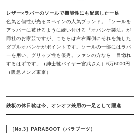
レザー×ラバーのソールで機能性にも配慮した一足
色気と個性が光るスペインの人気ブランド。「ソールを
アッパーに被せるように縫い付ける『オパンケ製法』が
同社のお家芸ですが、こちらは左右両側にそれを施した
ダブルオパンケがポイントです。ソールの一部にはラバ
ーを用い、グリップ性も優秀。ファンの方なら一目惚れ
するはずです」（紳士靴バイヤー宮武さん）6万6000円
（阪急メンズ東京）
鉄板の休日靴は今、オンオフ兼用の一足として躍進
［No.3］PARABOOT（パラブーツ）