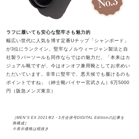
ラフに履いても安心な堅牢さも魅力的
幅広い世代に人気を博す定番Uチップ「シャンボード」
が3位にランクイン。堅牢なノルウィージャン製法と自
社製ラバーソールも同作ならではの魅力だ。「本来はカ
ジュアル靴ですが、今はオンオフ兼用靴としてお求めい
ただいています。非常に堅牢で、悪天候でも履けるのも
ポイントですね」（紳士靴バイヤー宮武さん）6万5000
円（阪急メンズ東京）
［MEN’S EX 2021年2・3月合併号DIGITAL Editionの記事を
再構成］
※表示価格は税抜き