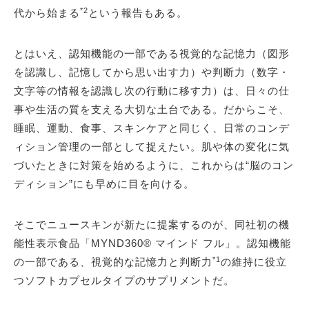
*2
代から始まる
という報告もある。
とはいえ、認知機能の一部である視覚的な記憶力（図形
を認識し、記憶してから思い出す力）や判断力（数字・
文字等の情報を認識し次の行動に移す力）は、日々の仕
事や生活の質を支える大切な土台である。だからこそ、
睡眠、運動、食事、スキンケアと同じく、日常のコンデ
ィション管理の一部として捉えたい。肌や体の変化に気
づいたときに対策を始めるように、これからは“脳のコン
ディション”にも早めに目を向ける。
そこでニュースキンが新たに提案するのが、同社初の機
能性表示食品「MYND360® マインド フル」。認知機能
*1
の一部である、視覚的な記憶力と判断力
の維持に役立
つソフトカプセルタイプのサプリメントだ。