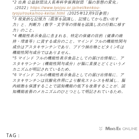
*2 出典 公益財団法人長寿科学振興財団「脳の形態の変化」
（2022）
https://www.tyojyu.or.jp/net/kenkou-
tyoju/rouka/nou-keitai.html
（2025年12月9日参照）
*3 視覚的な記憶力（図形を認識し、記憶してから思い出す
力）と、判断力（数字・文字等の情報を認識し次の行動に移す
力）のこと。
*4 機能性表示食品に含まれる、特定の保健の目的（健康の維
持・増進等）に資する成分のこと。マインド フルの機能性関与
成分はアスタキサンチンであり、ブドウ抽出物とビタミンEは
機能性関与成分ではありません。
*5 マインド フルの機能性表示食品としての届け出情報に、ア
スタキサンチン（機能性関与成分）が脳に直接とどくというメ
カニズムが明記されているため。
*6 マインド フルの機能性表示食品としての届け出情報に、ア
スタキサンチンは抗酸化作用により酸化ストレスを軽減し、脳
内細胞を保護することで認知機能の低下を改善することが、認
知機能改善のメカニズムのひとつとして明記されているため。
TAG：