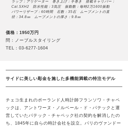
ラップ：アリゲーター 巻き上げ：手巻き 搭載キャリバー：
Cal.SXH2 防水性能：3気圧 振動数：毎時2万1600振動
パワーリザーブ：60時間 石数：35石 ムーブメントの直
径：34.8㎜ ムーブメントの厚さ：9.8㎜
価格：1950万円
問：ノーブルスタイリング
TEL：03-6277-1604
サイドに美しい彫金を施した多機能満載の特注モデル
チェコ生まれのポーランド人時計師フランソワ・チャペ
ックは、アントワーヌ・ノルベール・ド・パテックと運
営していたパテック・チャペック社の契約を解消したの
ち、1845年に自らの時計会社を設立。パリのヴァンドー