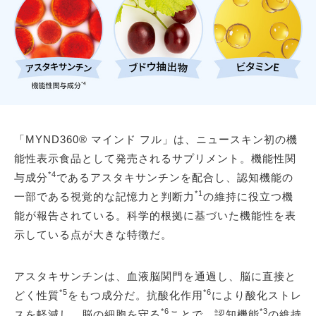
「MYND360® マインド フル」は、ニュースキン初の機
能性表示食品として発売されるサプリメント。機能性関
*4
与成分
であるアスタキサンチンを配合し、認知機能の
*1
一部である視覚的な記憶力と判断力
の維持に役立つ機
能が報告されている。科学的根拠に基づいた機能性を表
示している点が大きな特徴だ。
アスタキサンチンは、血液脳関門を通過し、脳に直接と
*5
*6
どく性質
をもつ成分だ。抗酸化作用
により酸化ストレ
*6
*3
スを軽減し、脳の細胞を守る
ことで、認知機能
の維持