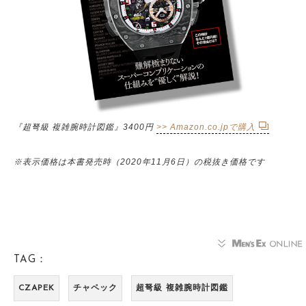
『超弩級 複雑腕時計図鑑』3400円
>> Amazon.co.jpで購入
※表示価格は本書発売時（2020年11月6日）の税抜き価格です
TAG：
CZAPEK
チャペック
超弩級 複雑腕時計図鑑