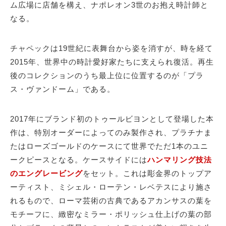
ム広場に店舗を構え、ナポレオン3世のお抱え時計師と
なる。
チャペックは19世紀に表舞台から姿を消すが、時を経て
2015年、世界中の時計愛好家たちに支えられ復活。再生
後のコレクションのうち最上位に位置するのが「プラ
ス・ヴァンドーム」である。
2017年にブランド初のトゥールビヨンとして登場した本
作は、特別オーダーによってのみ製作され、プラチナま
たはローズゴールドのケースにて世界でただ1本のユニ
ークピースとなる。ケースサイドには
ハンマリング技法
のエングレービング
をセット。これは彫金界のトップア
ーティスト、ミシェル・ローテン・レベテスにより施さ
れるもので、ローマ芸術の古典であるアカンサスの葉を
モチーフに、緻密なミラー・ポリッシュ仕上げの葉の部