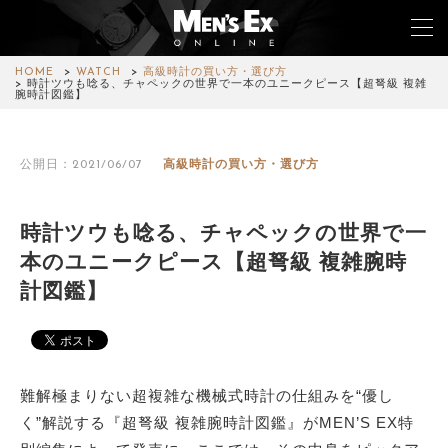
HOME
WATCH
高級時計の買い方・選び方
時計ツウも唸る、チャペックの世界で一本のユニークピース【超弩級 複雑
腕時計図鑑】
TOP
公開日：2021/06/07
高級時計の買い方・選び方
FASHION
WATCH
時計ツウも唸る、チャペックの世界で一
本のユニークピース【超弩級 複雑腕時
CAR&BIKE
計図鑑】
LIFESTYLE
COLUMN
難解極まりない超複雑な機械式時計の仕組みを“優し
MAGAZINE
く”解説する『超弩級 複雑腕時計図鑑』がMEN’S EX特
ABOUT SITE