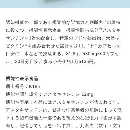
*1
認知機能の一部である視覚的な記憶力と判断力
の維持
*4
に役立つ、機能性表示食品。機能性関与成分
アスタキ
サンチンを12mg配合し、特定のブドウ抽出物、天然型
ビタミンEを組み合わせた設計を採用。1日2カプセルを
目安に、水などで摂取する。31.8g、530mg×60カプセ
ル、30日分目安。参考小売価格1万5135円。
機能性表示食品
届出番号：K185
機能性関与成分：アスタキサンチン 12mg
機能性表示：本品にはアスタキサンチンが含まれます。
アスタキサンチンは、健常な中高年者の加齢によって低
下する認知機能の一部である視覚的な記憶力（図形を認
識し、記憶してから思い出す力）、判断力（数字・文字