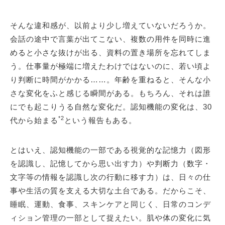
そんな違和感が、以前より少し増えていないだろうか。
会話の途中で言葉が出てこない、複数の用件を同時に進
めると小さな抜けが出る、資料の置き場所を忘れてしま
う。仕事量が極端に増えたわけではないのに、若い頃よ
り判断に時間がかかる……。年齢を重ねると、そんな小
さな変化をふと感じる瞬間がある。もちろん、それは誰
にでも起こりうる自然な変化だ。認知機能の変化は、30
*2
代から始まる
という報告もある。
とはいえ、認知機能の一部である視覚的な記憶力（図形
を認識し、記憶してから思い出す力）や判断力（数字・
文字等の情報を認識し次の行動に移す力）は、日々の仕
事や生活の質を支える大切な土台である。だからこそ、
睡眠、運動、食事、スキンケアと同じく、日常のコンデ
ィション管理の一部として捉えたい。肌や体の変化に気