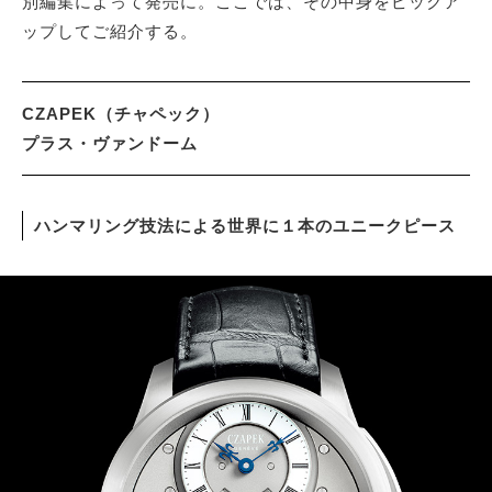
別編集によって発売に。ここでは、その中身をピックア
ップしてご紹介する。
サイトマップ
CZAPEK（チャペック）
プラス・ヴァンドーム
ハンマリング技法による世界に１本のユニークピース