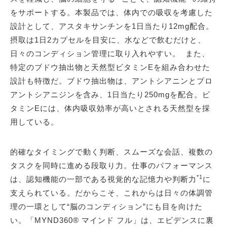
をサポートする。本製品では、体内での吸収を考慮した
設計として、アスタキサンチンを1日当たり12mg配合。
摂取は1日2カプセルを目安に、水などで飲むだけと、
日々のコンディション管理に取り入れやすい。 また、
特定のブドウ抽出物と天然型ビタミンEを組み合わせた
設計も特徴だ。ブドウ抽出物は、アントシアニンとプロ
アントシアニジンを含み、1日当たり250mgを配合。ビ
タミンEには、体内吸収効率が高いとされる天然型を採
用している。
的確なタイミングで動く判断、スムーズな会話、複数の
タスクを同時に進める段取り力。仕事のパフォーマンス
*1
は、認知機能の一部である視覚的な記憶力や判断力
に
支えられている。だからこそ、これからは日々の体調管
理の一環として“脳のコンディション”にも目を向けた
い。「MYND360® マインド フル」は、エビデンスに裏