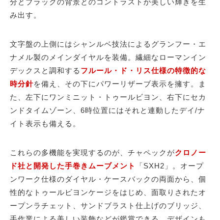
分とブラックの背景とのコントラストが美しい輝きを生
み出す。
文字盤の上側にはシャンルベ技法によるグランフー・エ
ナメル製のメインダイヤルを装備。繊細なローマンイン
デックスと調和する
フルール・ド・リス仕様の特徴的な
時分針
を備え、その下にパワーリザーブ表示を擁す。ま
た、左下にワンミニット・トゥールビヨン、右下にセカ
ンドタイムゾーン、6時位置にはそれと連動したデイ/ナ
イト表示も備える。
これらの多機能を実現するのが、チャペックが
クロノー
ド社と開発した手巻きムーブメント
「SXH2」。オープ
ンワーク仕様のダイヤル・ケースバックの両面から、個
性的なトゥールビヨンケージをはじめ、面取りされたオ
ープンラチェット、サンドブラスト仕上げのブリッジ、
手作業による美しい装飾などが鑑賞できる。デザインも