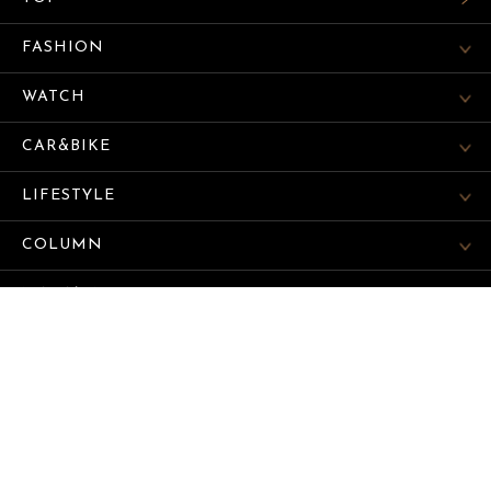
FASHION
WATCH
CAR&BIKE
LIFESTYLE
COLUMN
MAGAZINE
ABOUT SITE
サイトマップ
© SEKAIBUNKA PUBLISHING INC.