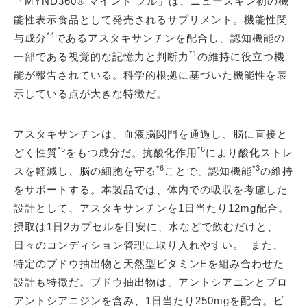
「MYND360® マインド フル」は、ニュースキン初の機
能性表示食品として発売されるサプリメント。機能性関
*4
与成分
であるアスタキサンチンを配合し、認知機能の
*1
一部である視覚的な記憶力と判断力
の維持に役立つ機
能が報告されている。科学的根拠に基づいた機能性を表
示している点が大きな特徴だ。
アスタキサンチンは、血液脳関門を通過し、脳に直接と
*5
*6
どく性質
をもつ成分だ。抗酸化作用
により酸化ストレ
*6
*3
スを軽減し、脳の細胞を守る
ことで、認知機能
の維持
をサポートする。本製品では、体内での吸収を考慮した
設計として、アスタキサンチンを1日当たり12mg配合。
摂取は1日2カプセルを目安に、水などで飲むだけと、
日々のコンディション管理に取り入れやすい。 また、
特定のブドウ抽出物と天然型ビタミンEを組み合わせた
設計も特徴だ。ブドウ抽出物は、アントシアニンとプロ
アントシアニジンを含み、1日当たり250mgを配合。ビ