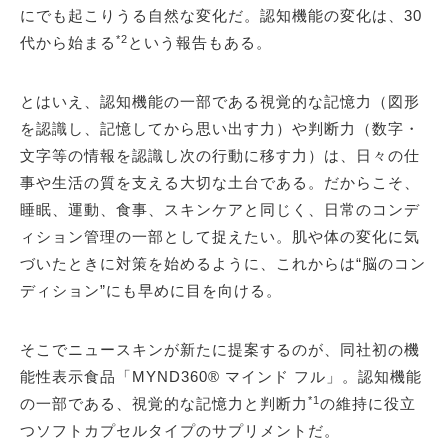
にでも起こりうる自然な変化だ。認知機能の変化は、30
*2
代から始まる
という報告もある。
とはいえ、認知機能の一部である視覚的な記憶力（図形
を認識し、記憶してから思い出す力）や判断力（数字・
文字等の情報を認識し次の行動に移す力）は、日々の仕
事や生活の質を支える大切な土台である。だからこそ、
睡眠、運動、食事、スキンケアと同じく、日常のコンデ
ィション管理の一部として捉えたい。肌や体の変化に気
づいたときに対策を始めるように、これからは“脳のコン
ディション”にも早めに目を向ける。
そこでニュースキンが新たに提案するのが、同社初の機
能性表示食品「MYND360® マインド フル」。認知機能
*1
の一部である、視覚的な記憶力と判断力
の維持に役立
つソフトカプセルタイプのサプリメントだ。