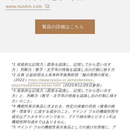
www.nuskin.com
製品の詳細はこちら
*1 視覚的な記憶力：図形を認識し、記憶してから思い出す
力； 判断力：数字・文字等の情報を認識し次の行動に移す力
*2 出典 公益財団法人長寿科学振興財団「脳の形態の変化」
（2022）
https://www.tyojyu.or.jp/net/kenkou-
tyoju/rouka/nou-keitai.html
（2025年12月9日参照）
*3 視覚的な記憶力（図形を認識し、記憶してから思い出す
力）と、判断力（数字・文字等の情報を認識し次の行動に移す
力）のこと。
*4 機能性表示食品に含まれる、特定の保健の目的（健康の維
持・増進等）に資する成分のこと。マインド フルの機能性関与
成分はアスタキサンチンであり、ブドウ抽出物とビタミンEは
機能性関与成分ではありません。
*5 マインド フルの機能性表示食品としての届け出情報に、ア