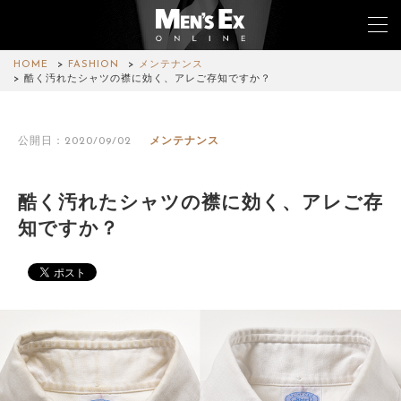
HOME
FASHION
メンテナンス
酷く汚れたシャツの襟に効く、アレご存知ですか？
TOP
公開日：2020/09/02
メンテナンス
FASHION
WATCH
酷く汚れたシャツの襟に効く、アレご存
知ですか？
CAR&BIKE
LIFESTYLE
COLUMN
MAGAZINE
ABOUT SITE