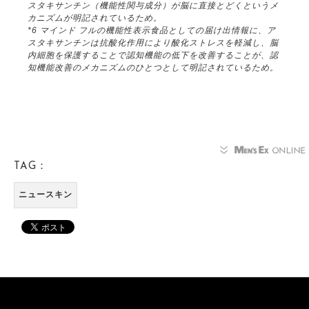
スタキサンチン（機能性関与成分）が脳に直接とどくというメ
カニズムが明記されているため。
*6 マインド フルの機能性表示食品としての届け出情報に、ア
スタキサンチンは抗酸化作用により酸化ストレスを軽減し、脳
内細胞を保護することで認知機能の低下を改善することが、認
知機能改善のメカニズムのひとつとして明記されているため。
TAG：
ニュースキン