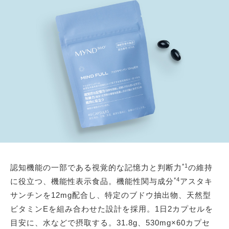
*1
認知機能の一部である視覚的な記憶力と判断力
の維持
*4
に役立つ、機能性表示食品。機能性関与成分
アスタキ
サンチンを12mg配合し、特定のブドウ抽出物、天然型
ビタミンEを組み合わせた設計を採用。1日2カプセルを
目安に、水などで摂取する。31.8g、530mg×60カプセ