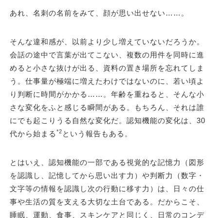
あれ、名刺の名前をみて、顔が思い出せない……。
そんな違和感が、以前より少し増えていないだろうか。
会話の途中で言葉が出てこない、複数の用件を同時に進
めると小さな抜けが出る、資料の置き場所を忘れてしま
う。仕事量が極端に増えたわけではないのに、若い頃よ
り判断に時間がかかる……。年齢を重ねると、そんな小
さな変化をふと感じる瞬間がある。もちろん、それは誰
にでも起こりうる自然な変化だ。認知機能の変化は、30
*2
代から始まる
という報告もある。
とはいえ、認知機能の一部である視覚的な記憶力（図形
を認識し、記憶してから思い出す力）や判断力（数字・
文字等の情報を認識し次の行動に移す力）は、日々の仕
事や生活の質を支える大切な土台である。だからこそ、
睡眠、運動、食事、スキンケアと同じく、日常のコンデ