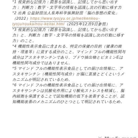
*1 視覚的な記憶力：図形を認識し、記憶してから思い出す
力； 判断力：数字・文字等の情報を認識し次の行動に移す力
*2 出典 公益財団法人長寿科学振興財団「脳の形態の変化」
（2022）
https://www.tyojyu.or.jp/net/kenkou-
tyoju/rouka/nou-keitai.html
（2025年12月9日参照）
*3 視覚的な記憶力（図形を認識し、記憶してから思い出す
力）と、判断力（数字・文字等の情報を認識し次の行動に移す
力）のこと。
*4 機能性表示食品に含まれる、特定の保健の目的（健康の維
持・増進等）に資する成分のこと。マインド フルの機能性関与
成分はアスタキサンチンであり、ブドウ抽出物とビタミンEは
機能性関与成分ではありません。
*5 マインド フルの機能性表示食品としての届け出情報に、ア
スタキサンチン（機能性関与成分）が脳に直接とどくというメ
カニズムが明記されているため。
*6 マインド フルの機能性表示食品としての届け出情報に、ア
スタキサンチンは抗酸化作用により酸化ストレスを軽減し、脳
内細胞を保護することで認知機能の低下を改善することが、認
知機能改善のメカニズムのひとつとして明記されているため。