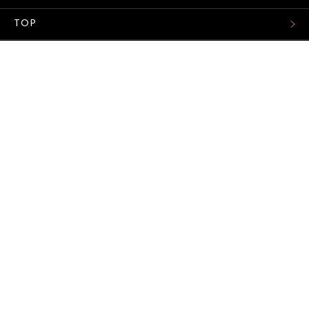
TOP
FASHION
WATCH
CAR&BIKE
LIFESTYLE
COLUMN
MAGAZINE
ABOUT SITE
サイトマップ