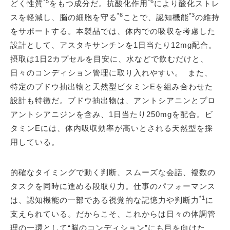
*5
*6
どく性質
をもつ成分だ。抗酸化作用
により酸化ストレ
*6
*3
スを軽減し、脳の細胞を守る
ことで、認知機能
の維持
をサポートする。本製品では、体内での吸収を考慮した
設計として、アスタキサンチンを1日当たり12mg配合。
摂取は1日2カプセルを目安に、水などで飲むだけと、
日々のコンディション管理に取り入れやすい。 また、
特定のブドウ抽出物と天然型ビタミンEを組み合わせた
設計も特徴だ。ブドウ抽出物は、アントシアニンとプロ
アントシアニジンを含み、1日当たり250mgを配合。ビ
タミンEには、体内吸収効率が高いとされる天然型を採
用している。
的確なタイミングで動く判断、スムーズな会話、複数の
タスクを同時に進める段取り力。仕事のパフォーマンス
*1
は、認知機能の一部である視覚的な記憶力や判断力
に
支えられている。だからこそ、これからは日々の体調管
理の一環として“脳のコンディション”にも目を向けた