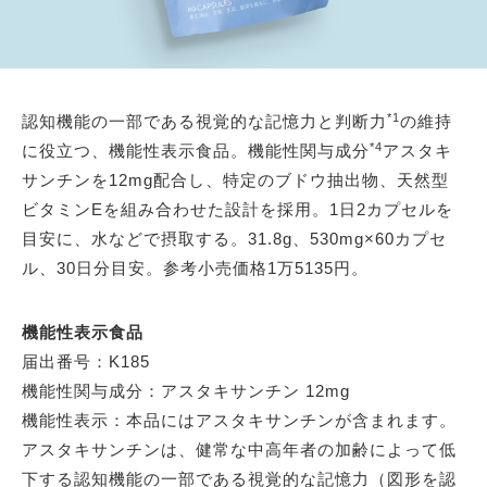
*1
認知機能の一部である視覚的な記憶力と判断力
の維持
*4
に役立つ、機能性表示食品。機能性関与成分
アスタキ
サンチンを12mg配合し、特定のブドウ抽出物、天然型
ビタミンEを組み合わせた設計を採用。1日2カプセルを
目安に、水などで摂取する。31.8g、530mg×60カプセ
ル、30日分目安。参考小売価格1万5135円。
機能性表示食品
届出番号：K185
機能性関与成分：アスタキサンチン 12mg
機能性表示：本品にはアスタキサンチンが含まれます。
アスタキサンチンは、健常な中高年者の加齢によって低
下する認知機能の一部である視覚的な記憶力（図形を認