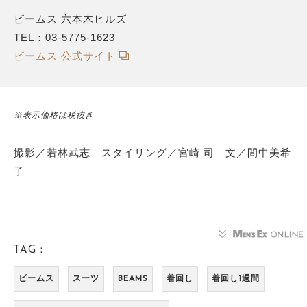
ビームス 六本木ヒルズ
TEL：03-5775-1623
ビームス 公式サイト
※表示価格は税抜き
撮影／若林武志 スタイリング／宮崎 司 文／間中美希
子
TAG：
ビームス
スーツ
BEAMS
着回し
着回し1週間