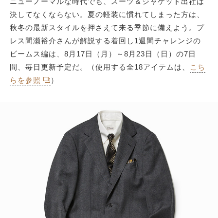
ニューノーマルな時代でも、スーツ＆ジャケット出社は
決してなくならない。夏の軽装に慣れてしまった方は、
秋冬の最新スタイルを押さえて来る季節に備えよう。プ
サイトマップ
レス間瀬裕介さんが解説する着回し1週間チャレンジの
ビームス編は、8月17日（月）～8月23日（日）の7日
間、毎日更新予定だ。（使用する全18アイテムは、
こち
らを参照
）