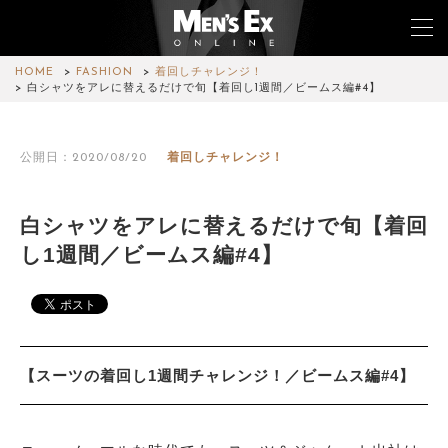
HOME
FASHION
着回しチャレンジ！
白シャツをアレに替えるだけで旬【着回し1週間／ビームス編#4】
TOP
公開日：2020/08/20
着回しチャレンジ！
FASHION
WATCH
白シャツをアレに替えるだけで旬【着回
し1週間／ビームス編#4】
CAR&BIKE
LIFESTYLE
COLUMN
【スーツの着回し1週間チャレンジ！／ビームス編#4】
MAGAZINE
ABOUT SITE