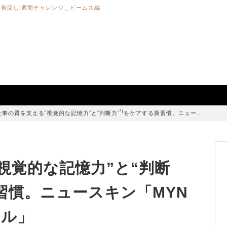
着回し1週間チャレンジ＿ビームス編
*1
仕事の質を支える“視覚的な記憶力”と“判断力”
をケアする新習慣。ニュー…
視覚的な記憶力”と“判断
習慣。ニュースキン「MYN
フル」