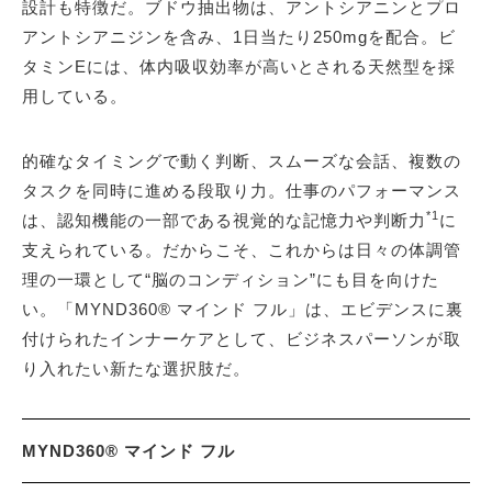
設計も特徴だ。ブドウ抽出物は、アントシアニンとプロ
アントシアニジンを含み、1日当たり250mgを配合。ビ
タミンEには、体内吸収効率が高いとされる天然型を採
用している。
的確なタイミングで動く判断、スムーズな会話、複数の
タスクを同時に進める段取り力。仕事のパフォーマンス
*1
は、認知機能の一部である視覚的な記憶力や判断力
に
支えられている。だからこそ、これからは日々の体調管
理の一環として“脳のコンディション”にも目を向けた
い。「MYND360® マインド フル」は、エビデンスに裏
付けられたインナーケアとして、ビジネスパーソンが取
り入れたい新たな選択肢だ。
MYND360® マインド フル