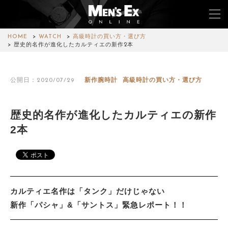
HOME
WATCH
高級時計の買い方・選び方
歴史的名作が進化したカルティエの新作2本
TOP
公開日：2020/07/29
新作腕時計
高級時計の買い方・選び方
FASHION
WATCH
歴史的名作が進化したカルティエの新作
2本
CAR&BIKE
LIFESTYLE
COLUMN
カルティエ名作は「タンク」だけじゃない
MAGAZINE
新作「パシャ」&「サントス」緊急レポート！！
ABOUT SITE