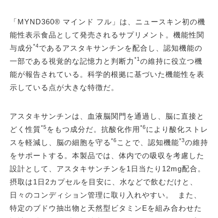
「MYND360® マインド フル」は、ニュースキン初の機
能性表示食品として発売されるサプリメント。機能性関
*4
与成分
であるアスタキサンチンを配合し、認知機能の
*1
一部である視覚的な記憶力と判断力
の維持に役立つ機
能が報告されている。科学的根拠に基づいた機能性を表
示している点が大きな特徴だ。
アスタキサンチンは、血液脳関門を通過し、脳に直接と
*5
*6
どく性質
をもつ成分だ。抗酸化作用
により酸化ストレ
*6
*3
スを軽減し、脳の細胞を守る
ことで、認知機能
の維持
をサポートする。本製品では、体内での吸収を考慮した
設計として、アスタキサンチンを1日当たり12mg配合。
摂取は1日2カプセルを目安に、水などで飲むだけと、
日々のコンディション管理に取り入れやすい。 また、
特定のブドウ抽出物と天然型ビタミンEを組み合わせた