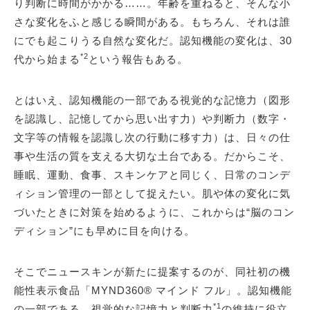
り判断に時間がかかる……。年齢を重ねると、そんな小
さな変化をふと感じる瞬間がある。もちろん、それは誰
にでも起こりうる自然な変化だ。認知機能の変化は、30
*2
代から始まる
という報告もある。
とはいえ、認知機能の一部である視覚的な記憶力（図形
を認識し、記憶してから思い出す力）や判断力（数字・
文字等の情報を認識し次の行動に移す力）は、日々の仕
事や生活の質を支える大切な土台である。だからこそ、
睡眠、運動、食事、スキンケアと同じく、日常のコンデ
ィション管理の一部として捉えたい。肌や体の変化に気
づいたときに対策を始めるように、これからは“脳のコン
ディション”にも早めに目を向ける。
そこでニュースキンが新たに提案するのが、同社初の機
能性表示食品「MYND360® マインド フル」。認知機能
*1
の一部である、視覚的な記憶力と判断力
の維持に役立