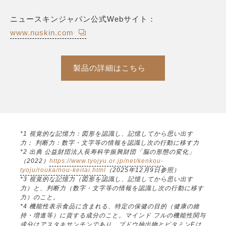
ニュースキンジャパン公式Webサイト：
www.nuskin.com
製品の詳細はこちら
*1 視覚的な記憶力：図形を認識し、記憶してから思い出す
力； 判断力：数字・文字等の情報を認識し次の行動に移す力
*2 出典 公益財団法人長寿科学振興財団「脳の形態の変化」
（2022）
https://www.tyojyu.or.jp/net/kenkou-
tyoju/rouka/nou-keitai.html
（2025年12月9日参照）
*3 視覚的な記憶力（図形を認識し、記憶してから思い出す
力）と、判断力（数字・文字等の情報を認識し次の行動に移す
力）のこと。
*4 機能性表示食品に含まれる、特定の保健の目的（健康の維
持・増進等）に資する成分のこと。マインド フルの機能性関与
成分はアスタキサンチンであり、ブドウ抽出物とビタミンEは