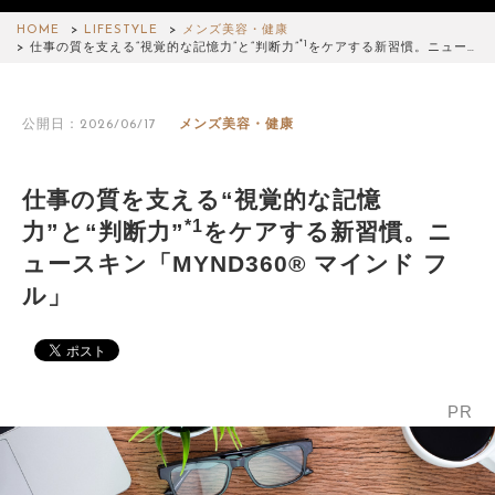
HOME
LIFESTYLE
メンズ美容・健康
*1
仕事の質を支える“視覚的な記憶力”と“判断力”
をケアする新習慣。ニュー…
公開日：2026/06/17
メンズ美容・健康
仕事の質を支える“視覚的な記憶
*1
力”と“判断力”
をケアする新習慣。ニ
ュースキン「MYND360® マインド フ
ル」
PR