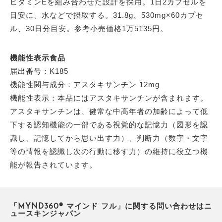
ビタミンEを組み合わせた設計を採用。1日2カプセルを
目安に、水などで摂取する。31.8g、530mg×60カプセ
ル、30日分目安。参考小売価格1万5135円。
機能性表示食品
届出番号：K185
機能性関与成分：アスタキサンチン 12mg
機能性表示：本品にはアスタキサンチンが含まれます。
アスタキサンチンは、健常な中高年者の加齢によって低
下する認知機能の一部である視覚的な記憶力（図形を認
識し、記憶してから思い出す力）、判断力（数字・文字
等の情報を認識し次の行動に移す力）の維持に役立つ機
能が報告されています。
「MYND360® マインド フル」に関する問い合わせはニ
ュースキンジャパン