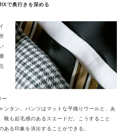
IXで奥行きを深める
イ
所
い
層
点
ウー
ャンタン、パンツはマットな平織りウールと、あ
。靴も起毛感のあるスエードだ。こうすること
のある印象を演出することができる。