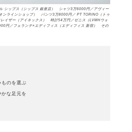
ペル シップス（シップス 銀座店） シャツ3万6000円／アヴィー
ンラインショップ） パンツ3万8000円／ PT TORINO（トゥ
フレイザー（アイネックス） 時計54万円／ゼニス（LVMHウォ
000円／フェランテ×エディフィス（エディフィス 新宿） その
いものを選ぶ
やかな足元を