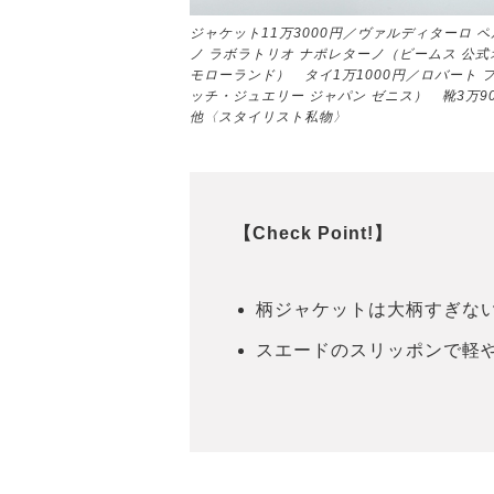
ジャケット11万3000円／ヴァルディターロ 
ノ ラボラトリオ ナポレターノ（ビームス 公式オ
モローランド） タイ1万1000円／ロバート 
ッチ・ジュエリー ジャパン ゼニス） 靴3万9
他〈スタイリスト私物〉
【Check Point!】
柄ジャケットは大柄すぎな
スエードのスリッポンで軽