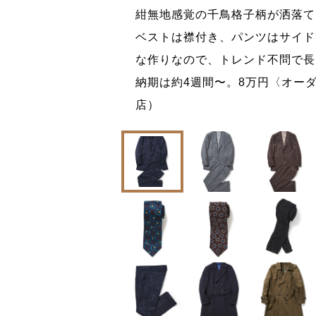
スエードスリッポ
紺無地感覚の千鳥格子柄が洒落て
目立ちにくい。3万
ベストは襟付き、パンツはサイド
川店）
な作りなので、トレンド不問で長
納期は約4週間〜。8万円〈オー
店）