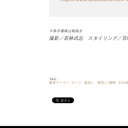
※表示価格は税抜き
撮影／若林武志 スタイリング／宮
TAG：
麻布テーラー
スーツ
着回し
着回し1週間
AZAB