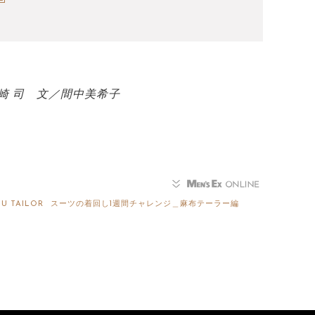
崎 司 文／間中美希子
U TAILOR
スーツの着回し1週間チャレンジ＿麻布テーラー編