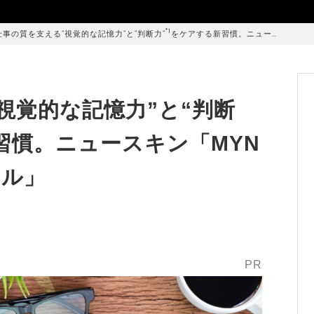
*1
仕事の質を支える“視覚的な記憶力”と“判断力”
をケアする新習慣。ニュー…
視覚的な記憶力”と“判断
習慣。ニュースキン「MYN
フル」
PR