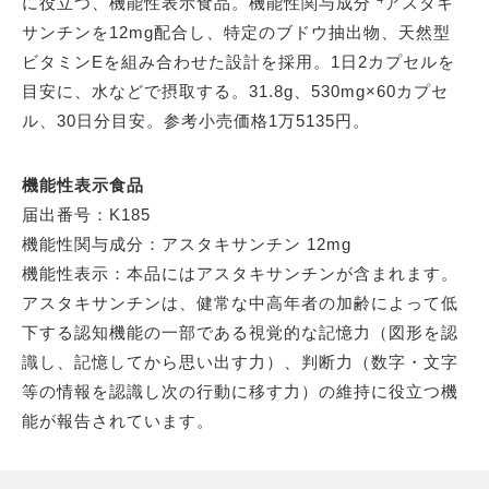
に役立つ、機能性表示食品。機能性関与成分
アスタキ
サンチンを12mg配合し、特定のブドウ抽出物、天然型
ビタミンEを組み合わせた設計を採用。1日2カプセルを
目安に、水などで摂取する。31.8g、530mg×60カプセ
ル、30日分目安。参考小売価格1万5135円。
機能性表示食品
届出番号：K185
機能性関与成分：アスタキサンチン 12mg
機能性表示：本品にはアスタキサンチンが含まれます。
アスタキサンチンは、健常な中高年者の加齢によって低
下する認知機能の一部である視覚的な記憶力（図形を認
識し、記憶してから思い出す力）、判断力（数字・文字
等の情報を認識し次の行動に移す力）の維持に役立つ機
能が報告されています。