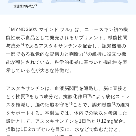
「MYND360® マインド フル」は、ニュースキン初の機
能性表示食品として発売されるサプリメント。機能性関
*4
与成分
であるアスタキサンチンを配合し、認知機能の
*1
一部である視覚的な記憶力と判断力
の維持に役立つ機
能が報告されている。科学的根拠に基づいた機能性を表
示している点が大きな特徴だ。
アスタキサンチンは、血液脳関門を通過し、脳に直接と
*5
*6
どく性質
をもつ成分だ。抗酸化作用
により酸化ストレ
*6
*3
スを軽減し、脳の細胞を守る
ことで、認知機能
の維持
をサポートする。本製品では、体内での吸収を考慮した
設計として、アスタキサンチンを1日当たり12mg配合。
摂取は1日2カプセルを目安に、水などで飲むだけと、