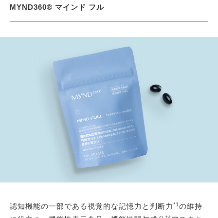
MYND360® マインド フル
*1
認知機能の一部である視覚的な記憶力と判断力
の維持
*4