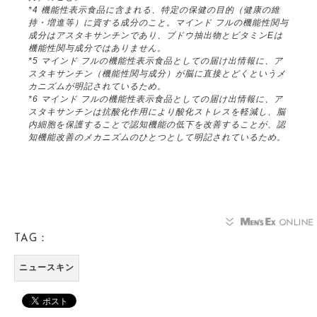
*4 機能性表示食品に含まれる、特定の保健の目的（健康の維
持・増進等）に資する成分のこと。マインド フルの機能性関与
成分はアスタキサンチンであり、ブドウ抽出物とビタミンEは
機能性関与成分ではありません。
*5 マインド フルの機能性表示食品としての届け出情報に、ア
スタキサンチン（機能性関与成分）が脳に直接とどくというメ
カニズムが明記されているため。
*6 マインド フルの機能性表示食品としての届け出情報に、ア
スタキサンチンは抗酸化作用により酸化ストレスを軽減し、脳
内細胞を保護することで認知機能の低下を改善することが、認
知機能改善のメカニズムのひとつとして明記されているため。
TAG：
ニュースキン