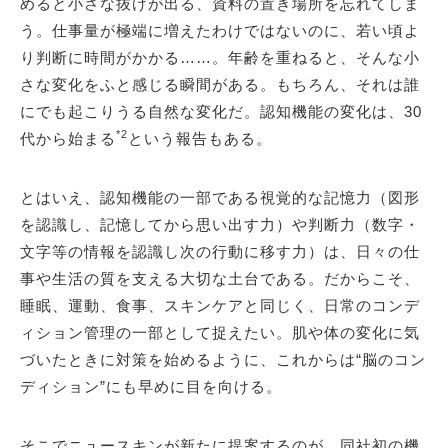
めると小さな抜けが出る、資料の置き場所を忘れてしま
う。仕事量が極端に増えたわけではないのに、若い頃よ
り判断に時間がかかる……。年齢を重ねると、そんな小
さな変化をふと感じる瞬間がある。もちろん、それは誰
にでも起こりうる自然な変化だ。認知機能の変化は、30
*2
代から始まる
という報告もある。
とはいえ、認知機能の一部である視覚的な記憶力（図形
を認識し、記憶してから思い出す力）や判断力（数字・
文字等の情報を認識し次の行動に移す力）は、日々の仕
事や生活の質を支える大切な土台である。だからこそ、
睡眠、運動、食事、スキンケアと同じく、日常のコンデ
ィション管理の一部として捉えたい。肌や体の変化に気
づいたときに対策を始めるように、これからは“脳のコン
ディション”にも早めに目を向ける。
そこでニュースキンが新たに提案するのが、同社初の機