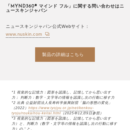
「MYND360® マインド フル」に関する問い合わせはニ
ュースキンジャパン
ニュースキンジャパン公式Webサイト：
www.nuskin.com
製品の詳細はこちら
*1 視覚的な記憶力：図形を認識し、記憶してから思い出す
力； 判断力：数字・文字等の情報を認識し次の行動に移す力
*2 出典 公益財団法人長寿科学振興財団「脳の形態の変化」
（2022）
https://www.tyojyu.or.jp/net/kenkou-
tyoju/rouka/nou-keitai.html
（2025年12月9日参照）
*3 視覚的な記憶力（図形を認識し、記憶してから思い出す
力）と、判断力（数字・文字等の情報を認識し次の行動に移す
力）のこと。