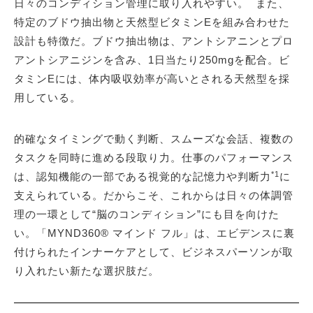
日々のコンディション管理に取り入れやすい。 また、
特定のブドウ抽出物と天然型ビタミンEを組み合わせた
設計も特徴だ。ブドウ抽出物は、アントシアニンとプロ
アントシアニジンを含み、1日当たり250mgを配合。ビ
タミンEには、体内吸収効率が高いとされる天然型を採
用している。
的確なタイミングで動く判断、スムーズな会話、複数の
タスクを同時に進める段取り力。仕事のパフォーマンス
*1
は、認知機能の一部である視覚的な記憶力や判断力
に
支えられている。だからこそ、これからは日々の体調管
理の一環として“脳のコンディション”にも目を向けた
い。「MYND360® マインド フル」は、エビデンスに裏
付けられたインナーケアとして、ビジネスパーソンが取
り入れたい新たな選択肢だ。