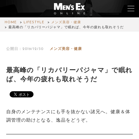
HOME
LIFESTYLE
メンズ美容・健康
最高峰の「リカバリーパジャマ」で眠れば、今年の疲れも取れそうだ
TOP
公開日：2019/12/30
メンズ美容・健康
FASHION
WATCH
最高峰の「リカバリーパジャマ」で眠れ
ば、今年の疲れも取れそうだ
CAR&BIKE
LIFESTYLE
COLUMN
自身のメンテナンスにも手を抜かない諸兄へ。健康＆体
調管理の助けとなる、逸品をどうぞ。
MAGAZINE
ABOUT SITE